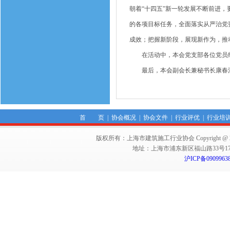
朝着“十四五”新一轮发展不断前进，
的各项目标任务，全面落实从严治党
成效；把握新阶段，展现新作为，推
在活动中，本会党支部各位党员结合
最后，本会副会长兼秘书长康春江对
首 页
|
协会概况
|
协会文件
|
行业评优
|
行业培
版权所有：上海市建筑施工行业协会 Copyright @ 2011-2012,Sha
地址：上海市浦东新区福山路33号17楼 邮编：
沪ICP备0909963