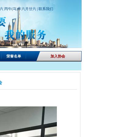
期六 丙午(马)年六月廿六 |
联系我们
荣誉名单
加入协会
会