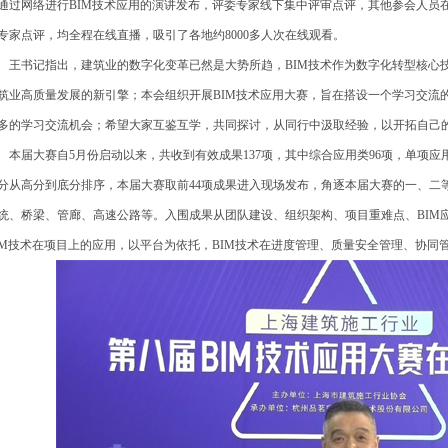
通过网络进行BIM技术应用的演讲发布，评委专家线下集中评审点评，其他参会人员
专家点评，均全程在线直播，吸引了各地约8000多人次在线观看。
书记指出，建筑业的数字化变革已然是大势所趋，BIM技术作为数字化转型核心技
筑业高质量发展的新引擎；本会组织开展BIM技术应用大赛，旨在搭设一个学习交流的
多的学习交流机会；希望大家互鉴互学，共同探讨，从同行中汲取经验，以开拓自己
届大赛自5月份启动以来，共收到有效成果137项，其中综合应用类96项，单项应
分从高分到底分排序，本届大赛取前44项成果进入现场发布，角逐本届大赛的一、二
统、桥梁、管廊、高速公路等。入围成果从团队建设、组织架构、项目重难点、BIM
IM技术在项目上的应用，以平台为依托，BIM技术在进度管理、质量安全管理、协同