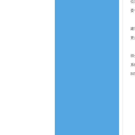
位
委
王
建
更
本
得
系
B