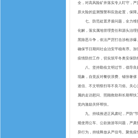
全，对高风险矿井落实专人盯守，严
原火险的监测预警和应急处置，保障
七、防范处置矛盾问题，全力维护社
化解，落实属地管理责任和源头治理
黑除恶斗争，依法严厉打击涉枪涉爆、
确保节日期间社会治安平稳有序。加
疫情防控工作，切实筑牢冬奥安保防
八、坚持勤俭文明过节，倡导良好
现象，自觉反对餐饮浪费、铺张奢侈
迷信、不文明祭扫等不良习俗。关心
属的走访慰问、照顾救助和长期帮扶工
党内激励关怀帮扶。
九、持续推进正风肃纪，严防“节日
规使用公车、公款旅游等问题，严肃
异行为，持续释放从严信号。聚焦疫