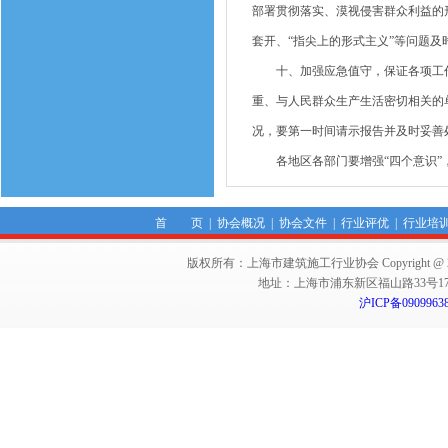
部署贯彻落实、漠视侵害群众利益的
套开、“指尖上的形式主义”等问题及
十、加强应急值守，保证各项工作正
重、与人民群众生产生活密切相关的
况，要第一时间请示报告并及时妥善
各地区各部门要增强“四个意识”，
首 页
|
协会概况
|
协会文件
|
行业评优
|
行业培
版权所有：上海市建筑施工行业协会 Copyright @ 2011-2012,Sha
地址：上海市浦东新区福山路33号17楼 邮编：
沪ICP备0909963