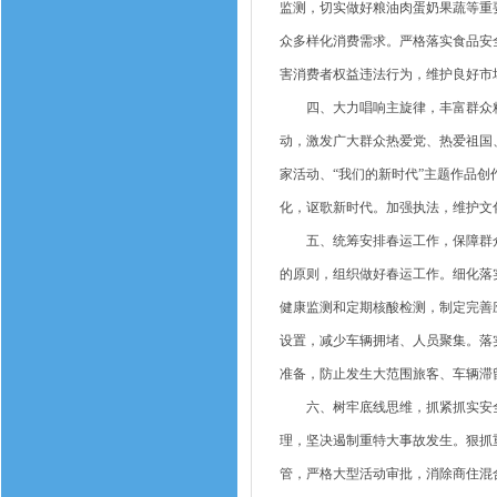
监测，切实做好粮油肉蛋奶果蔬等重
众多样化消费需求。严格落实食品安全
害消费者权益违法行为，维护良好市
四、大力唱响主旋律，丰富群众精
动，激发广大群众热爱党、热爱祖国
家活动、“我们的新时代”主题作品创
化，讴歌新时代。加强执法，维护文
五、统筹安排春运工作，保障群众
的原则，组织做好春运工作。细化落
健康监测和定期核酸检测，制定完善
设置，减少车辆拥堵、人员聚集。落
准备，防止发生大范围旅客、车辆滞
六、树牢底线思维，抓紧抓实安全
理，坚决遏制重特大事故发生。狠抓
管，严格大型活动审批，消除商住混