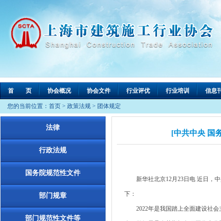
首 页
协会概况
协会文件
行业评优
行业培训
信息
您的当前位置：
首页
>
政策法规
>
团体规定
法律
[中共中央 国
行政法规
国务院规范性文件
新华社北京12月23日电 近日，中
下：
部门规章
2022年是我国踏上全面建设社会
部门规范性文件等