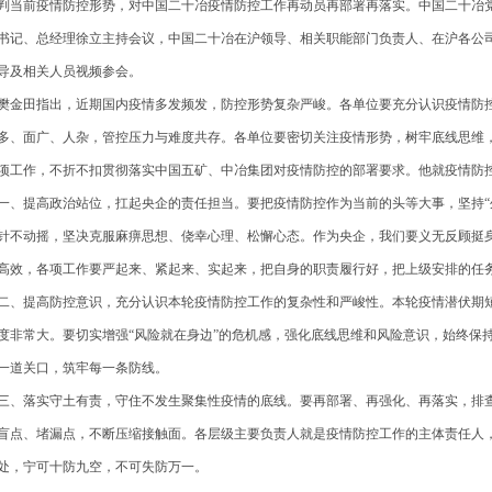
判当前疫情防控形势，对中国二十冶疫情防控工作再动员再部署再落实。中国二十冶
书记、总经理徐立主持会议，中国二十冶在沪领导、相关职能部门负责人、在沪各公
导及相关人员视频参会。
金田指出，近期国内疫情多发频发，防控形势复杂严峻。各单位要充分认识疫情防
多、面广、人杂，管控压力与难度共存。各单位要密切关注疫情形势，树牢底线思维
项工作，不折不扣贯彻落实中国五矿、中冶集团对疫情防控的部署要求。他就疫情防
、提高政治站位，扛起央企的责任担当。要把疫情防控作为当前的头等大事，坚持“外
针不动摇，坚决克服麻痹思想、侥幸心理、松懈心态。作为央企，我们要义无反顾挺
高效，各项工作要严起来、紧起来、实起来，把自身的职责履行好，把上级安排的任
、提高防控意识，充分认识本轮疫情防控工作的复杂性和严峻性。本轮疫情潜伏期
度非常大。要切实增强“风险就在身边”的危机感，强化底线思维和风险意识，始终保
一道关口，筑牢每一条防线。
、落实守土有责，守住不发生聚集性疫情的底线。要再部署、再强化、再落实，排
盲点、堵漏点，不断压缩接触面。各层级主要负责人就是疫情防控工作的主体责任人
处，宁可十防九空，不可失防万一。