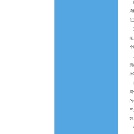
四
府
任
五
送
个
六
测
控
徐
间
的
三
强
中