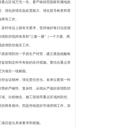
保重点区域万无一失。要严格按照国家和属地政
控、强化疫情应急处置能力、强化督导检查和责
保障等工作。
，及时传达上级有关要求，坚持做好每日信息报
情防控指挥体系和“三案一册”（一个方案、两
域疫情防控相关工作。
手抓疫情防控一手抓生产经营，建立紧急核酸检
要提前制定科学有效的应对措施。要结合重点管
式为项目一线赋能。
防控会议精神，强化责任担当。各单位要第一时
形势的严峻性、复杂性，从细从严做好疫情防控
区域、出租物业、施工现场等重点区域的防控。
要的商务接待。四是持续抓好市场营销工作，加
工项目提出具体要求和措施。