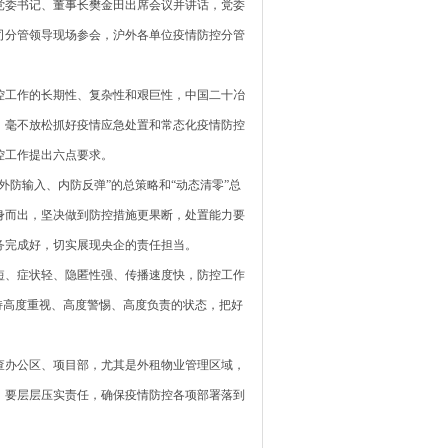
党委书记、董事长樊金田出席会议并讲话，党委
司分管领导现场参会，沪外各单位疫情防控分管
控工作的长期性、复杂性和艰巨性，中国二十冶
，毫不放松抓好疫情应急处置和常态化疫情防控
控工作提出六点要求。
防输入、内防反弹”的总策略和“动态清零”总
身而出，坚决做到防控措施更果断，处置能力要
务完成好，切实展现央企的责任担当。
短、症状轻、隐匿性强、传播速度快，防控工作
持高度重视、高度警惕、高度负责的状态，把好
查办公区、项目部，尤其是外租物业管理区域，
，要层层压实责任，确保疫情防控各项部署落到