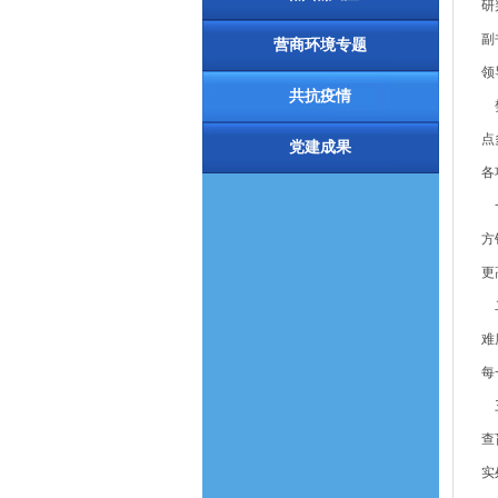
研
副
营商环境专题
领
共抗疫情
樊
点
党建成果
各
一
方
更
二
难
每
三
查
实