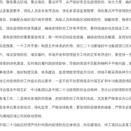
、聚焦重点区域、重点项目、重点环节，从严抓好常态化疫情防控。加大力度，确
以及集团要求，强化人员安全有序流动、强化多渠道监测预警、强化重点环节疫情防
落实，积极配合做好流行病学调查、风险人员和风险区域精准防控、核酸筛查、物资
、强化疫情防控体系建设，确保疫情防控工作有序受控。要持续做好信息报送工作
。遇有疫情防控重要紧急情况，第一时间启动应急措施，确保疫情信息畅通。发挥好疫
应急预案、一个工作手册）制度文件体系的作用。浙江二十冶要做好中冶集团浙江区
、保证疫情防控、项目履约、市场开发和管理提升工作的正常有序进行。要坚持一
筛查的绿色通道。应对项目履约因疫情影响，导致的资源不匹配和物料不平衡问题，
事项清单，做好制度完善、体系建设、提质增效管理提升活动，持续不断采用各种方
立对疫情防控工作提出四点要求：一是不折不扣贯彻落实中国五矿和中冶集团疫情
传达落实中国五矿、中冶集团以及中国二十冶疫情防控会议精神，充分认识疫情防控
各项工作。二是细化各项防控措施，把疫情防控工作落到实处。尤其要严格落实办公
是各单位要全面动员，强化监管，严格加强检查，要加强防疫物资的储备，严禁非必
与属地区域公司的联动营销。
国二十冶副总经理尹欣针对国内疫情防控总体情况，对在建项目、停工项目以及复