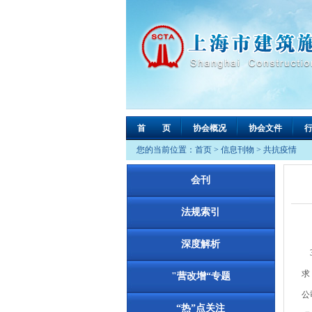
首 页
协会概况
协会文件
您的当前位置：
首页
>
信息刊物
>
共抗疫情
会刊
法规索引
深度解析
3
求
"营改增“专题
公
“热”点关注