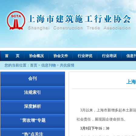
首 页
协会概况
协会文件
行业评优
行业培训
信息
您的当前位置：
首页
>
信息刊物
>
共抗疫情
会刊
上海
法规索引
深度解析
3月以来，上海市新增多起本土新冠
社会责任，展现国企使命担当。
"营改增“专题
3月9日下午16：30
“热”点关注