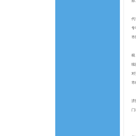
部
（
代
专
市
（
税
续
对
市
（
济
门
六
（