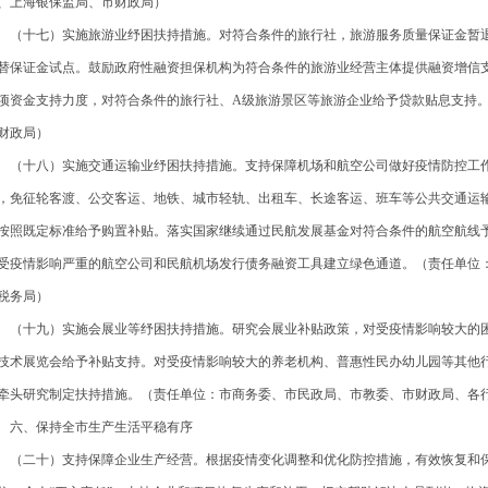
、上海银保监局、市财政局）
十七）实施旅游业纾困扶持措施。对符合条件的旅行社，旅游服务质量保证金暂退比
替保证金试点。鼓励政府性融资担保机构为符合条件的旅游业经营主体提供融资增信
项资金支持力度，对符合条件的旅行社、A级旅游景区等旅游企业给予贷款贴息支持
财政局）
十八）实施交通运输业纾困扶持措施。支持保障机场和航空公司做好疫情防控工作。
，免征轮客渡、公交客运、地铁、城市轻轨、出租车、长途客运、班车等公共交通运
按照既定标准给予购置补贴。落实国家继续通过民航发展基金对符合条件的航空航线
受疫情影响严重的航空公司和民航机场发行债务融资工具建立绿色通道。（责任单位
税务局）
十九）实施会展业等纾困扶持措施。研究会展业补贴政策，对受疫情影响较大的困难
技术展览会给予补贴支持。对受疫情影响较大的养老机构、普惠性民办幼儿园等其他
牵头研究制定扶持措施。（责任单位：市商务委、市民政局、市教委、市财政局、各
、保持全市生产生活平稳有序
二十）支持保障企业生产经营。根据疫情变化调整和优化防控措施，有效恢复和保