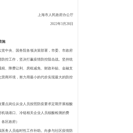
上海市人民政府办公厅
2022年3月28日
措施
党中央、国务院各项决策部署，市委、市政府
情防控工作，坚决打赢疫情防控阻击战。坚持统
减税、降费让利、房租减免、财政补贴、金融支
化营商环境，努力用最小的代价实现最大的防控
重点岗位从业人员按照防疫要求定期开展核酸
对机场港口、冷链相关企业人员核酸检测的费
、各区政府）
医务人员临时性工作补助。向参与社区疫情防