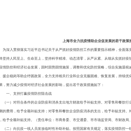
上海市全力抗疫情助企业促发展的若干政策
深入贯彻落实习近平总书记关于从严抓好疫情防控工作的重要指示精神，全面落实
终坚持人民至上、生命至上，坚持科学精准、动态清零，从严从紧、从细从实抓好疫
疫情防控和经济社会发展，因时因势因情施策，调整和优化防控策略，综合实施退税
、援企稳岗等助企纾困政策，全力支持相关行业和企业克服困难、恢复发展，持续优
果，努力减少疫情对经济社会发展的影响，提出若干政策措施如下：
、支持打赢疫情防控阻击战
一）对符合条件的企业防疫和消杀支出地方财政给予补贴支持。对零售和餐饮行业
测的费用，给予全额补贴支持；对零售和餐饮企业防疫消杀的支出，给予补贴支持。
，给予全额补贴支持。（责任单位：市商务委、市交通委、市市场监管局、市财政局
二）向抗疫一线人员发放临时性补助补贴。按照国家有关规定，落实疫情防控一线