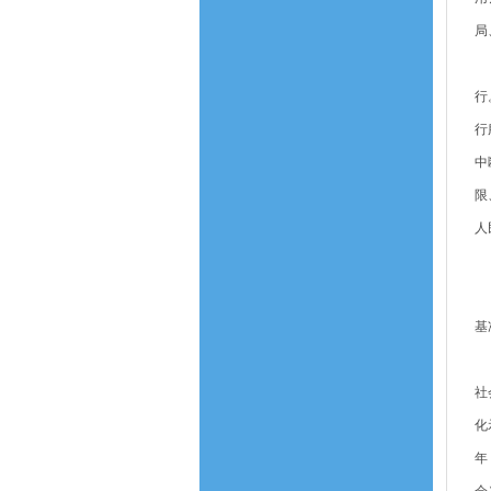
局
（
行
行
中
限
人
四
（
基
（
社
化
年