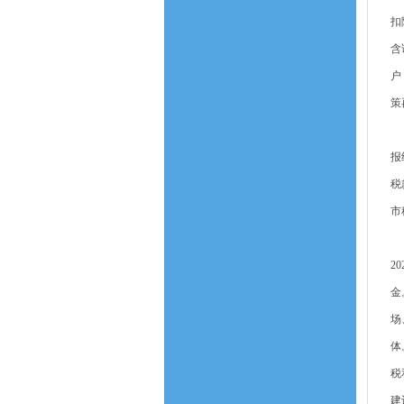
扣
含
户
策
（
报
税
市
（
2
金
场
体
税
建