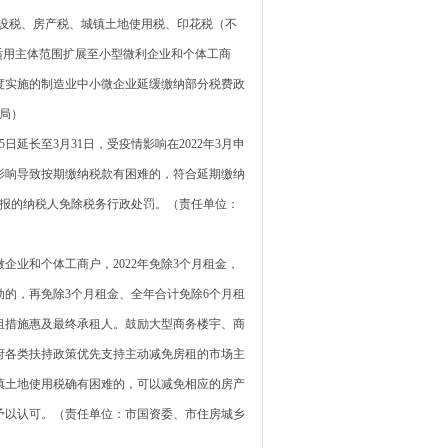
建设税、房产税、城镇土地使用税、印花税（不
适用主体范围扩展至小型微利企业和个体工商
季度实施的制造业中小微企业延缓缴纳部分税费政
局）
延长至3月31日，受疫情影响在2022年3月申
影响导致按期缴纳税款有困难的，符合延期缴纳
申报的纳税人免除税务行政处罚。（责任单位：
业和个体工商户，2022年免除3个月租金，
动的，再免除3个月租金、全年合计免除6个月租
租措施惠及最终承租人。鼓励大型商务楼宇、商
府各类扶持政策优先支持主动减免房租的市场主
镇土地使用税确有困难的，可以减免相应的房产
予以认可。（责任单位：市国资委、市住房城乡