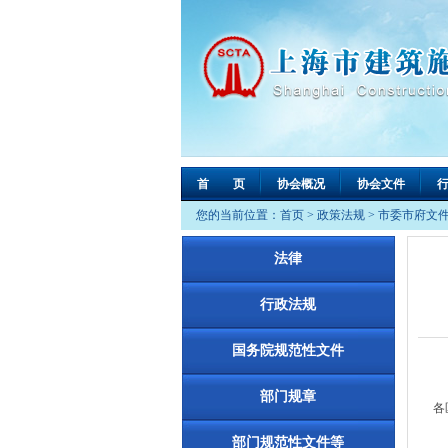
首 页
协会概况
协会文件
您的当前位置：
首页
>
政策法规
>
市委市府文
法律
行政法规
国务院规范性文件
部门规章
各
经
部门规范性文件等