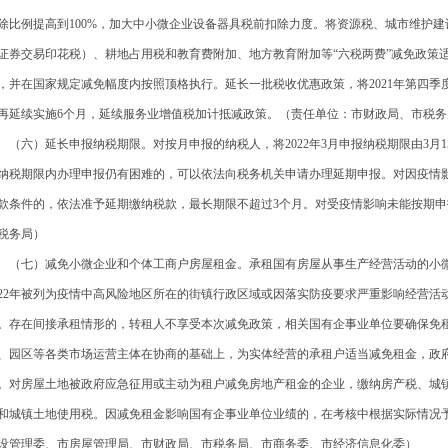
除比例提高到100%，加大中小微企业设备器具税前扣除力度。将资源税、城市维护
证券交易印花税）、耕地占用税和教育费附加、地方教育附加等“六税两费”减免政策
，并在国家规定减免幅度内按照顶格执行。延长一批税收优惠政策，将2021年第四
再延续实施6个月，延续服务业增值税加计抵减政策。（责任单位：市财政局、市税务
六）延长申报纳税期限。对按月申报的纳税人，将2022年3月申报纳税期限由3月15日
纳税期限内办理申报仍有困难的，可以依法向税务机关申请办理延期申报。对因疫情
款条件的，依法准予延期缴纳税款，最长期限不超过3个月。对受疫情影响未能按期
税务局）
七）减免小微企业和个体工商户房屋租金。承租国有房屋从事生产经营活动的小微企
022年被列为疫情中高风险地区所在的街镇行政区域或因落实防疫要求严重影响经营活
。存在间接承租情形的，转租人不享受本次减免政策，相关国有企事业单位要确保免
、园区等各类市场运营主体在协商的基础上，为实体经营的承租户适当减免租金，政
。对房屋土地被政府应急征用或主动为租户减免房地产租金的企业，缴纳房产税、城
和城镇土地使用税。因减免租金影响国有企事业单位业绩的，在考核中根据实际情况
设管理委、市房屋管理局、市财政局、市税务局、市商务委、市经济信息化委）