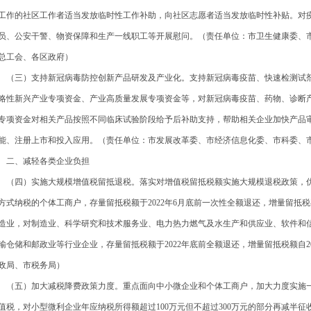
工作的社区工作者适当发放临时性工作补助，向社区志愿者适当发放临时性补贴。对
员、公安干警、物资保障和生产一线职工等开展慰问。（责任单位：市卫生健康委、
总工会、各区政府）
三）支持新冠病毒防控创新产品研发及产业化。支持新冠病毒疫苗、快速检测试剂
略性新兴产业专项资金、产业高质量发展专项资金等，对新冠病毒疫苗、药物、诊断
专项资金对相关产品按照不同临床试验阶段给予后补助支持，帮助相关企业加快产品
能、注册上市和投入应用。（责任单位：市发展改革委、市经济信息化委、市科委、
、减轻各类企业负担
四）实施大规模增值税留抵退税。落实对增值税留抵税额实施大规模退税政策，优
方式纳税的个体工商户，存量留抵税额于2022年6月底前一次性全额退还，增量留抵税额
造业，对制造业、科学研究和技术服务业、电力热力燃气及水生产和供应业、软件和
输仓储和邮政业等行业企业，存量留抵税额于2022年底前全额退还，增量留抵税额自2
政局、市税务局）
五）加大减税降费政策力度。重点面向中小微企业和个体工商户，加大力度实施一
值税，对小型微利企业年应纳税所得额超过100万元但不超过300万元的部分再减半