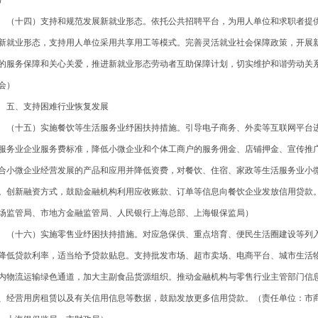
）
十四）支持和规范发展新就业形态。依托公共招聘平台，为用人单位和求职者提供
新就业形态，支持用人单位采用共享用工等模式。完善灵活就业社会保障政策，开展
的服务保障和关心关爱，推进新就业形态劳动者互助保障计划，切实维护和谐劳动关
会）
、支持困难行业恢复发展
十五）实施餐饮等生活服务业纾困扶持措施。引导电子商务、外卖等互联网平台进
服务业企业服务费标准，降低小微企业和个体工商户的服务佣金、店铺押金、宣传推
合小微企业经营发展的产品和应用并降低资费，对餐饮、住宿、家政等生活服务业小
。创新融资方式，鼓励金融机构利用应收账款、订单等信息向餐饮企业发放信用贷款
场监管局、市地方金融监管局、人民银行上海总部、上海银保监局）
十六）实施零售业纾困扶持措施。对应急保供、重点培育、便民生活圈建设等列入
降低贷款利率，适当给予贷款贴息。支持批发市场、超市卖场、电商平台、城市生活
内物流运输绿色通道，加大主副食品货源组织。推动金融机构与零售行业主管部门信
、经营用房租赁以及有关信用信息等数据，鼓励发放更多信用贷款。（责任单位：市