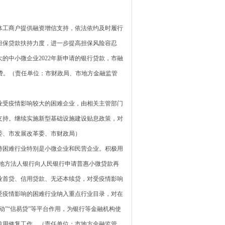
工商户提供融资增信支持，依法依约及时履行
担保贷款扶持力度，进一步提高担保风险容忍
的中小微企业2022年新申请的银行贷款，市融
保费。（责任单位：市财政局、市地方金融监管
受疫情影响较大的困难企业，由相关主管部门
予支持。继续实施新型基础设施建设贴息政策，对
委、市发展改革委、市财政局）
困难行业特别是小微企业和民营企业。积极用
地方法人银行向人民银行申请普惠小微贷款再
业首贷、信用贷款、无还本续贷，对受疫情影响
受疫情影响的困难行业纳入重点行业目录，对在
”“信易贷”等平台作用，为银行等金融机构使
信用修复工作。（责任单位：市地方金融监管