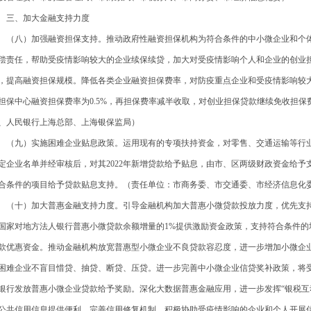
、加大金融支持力度
八）加强融资担保支持。推动政府性融资担保机构为符合条件的中小微企业和个体
偿责任，帮助受疫情影响较大的企业续保续贷，加大对受疫情影响个人和企业的创业
，提高融资担保规模。降低各类企业融资担保费率，对防疫重点企业和受疫情影响较大
担保中心融资担保费率为0.5%，再担保费率减半收取，对创业担保贷款继续免收担
、人民银行上海总部、上海银保监局）
九）实施困难企业贴息政策。运用现有的专项扶持资金，对零售、交通运输等行业
定企业名单并经审核后，对其2022年新增贷款给予贴息，由市、区两级财政资金给
合条件的项目给予贷款贴息支持。（责任单位：市商务委、市交通委、市经济信息化
十）加大普惠金融支持力度。引导金融机构加大普惠小微贷款投放力度，优先支持
国家对地方法人银行普惠小微贷款余额增量的1%提供激励资金政策，支持符合条件的
款优惠资金。推动金融机构放宽普惠型小微企业不良贷款容忍度，进一步增加小微企
困难企业不盲目惜贷、抽贷、断贷、压贷。进一步完善中小微企业信贷奖补政策，将
银行发放普惠小微企业贷款给予奖励。深化大数据普惠金融应用，进一步发挥“银税互动
公共信用信息提供便利。完善信用修复机制，积极协助受疫情影响的企业和个人开展