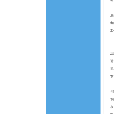
会
（
展
者
工
五
（
活
适
等
市
（
并
市
水