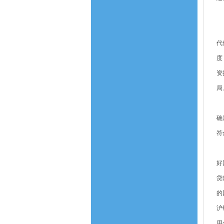
三
（
代
度
资
局
（
确
符
（
好
贷
的
沪
用