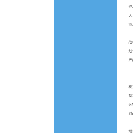
控
人
市
（
战
划
产
二
（
税
制
运
财
（
增