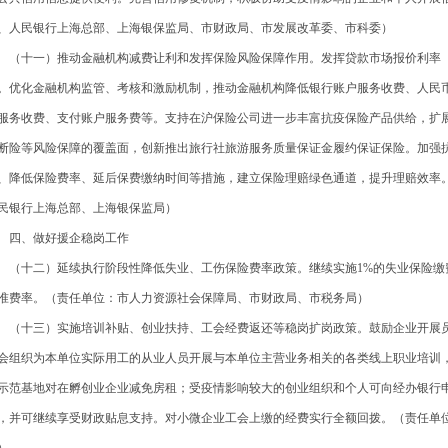
、人民银行上海总部、上海银保监局、市财政局、市发展改革委、市科委）
十一）推动金融机构减费让利和发挥保险风险保障作用。发挥贷款市场报价利率（L
。优化金融机构监管、考核和激励机制，推动金融机构降低银行账户服务收费、人民
服务收费、支付账户服务费等。支持在沪保险公司进一步丰富抗疫保险产品供给，扩
断险等风险保障的覆盖面，创新推出旅行社旅游服务质量保证金履约保证保险。加强
、降低保险费率、延后保费缴纳时间等措施，建立保险理赔绿色通道，提升理赔效率
民银行上海总部、上海银保监局）
、做好援企稳岗工作
十二）延续执行阶段性降低失业、工伤保险费率政策。继续实施1%的失业保险缴费
准费率。（责任单位：市人力资源社会保障局、市财政局、市税务局）
十三）实施培训补贴、创业扶持、工会经费返还等稳岗扩岗政策。鼓励企业开展员
会组织为本单位实际用工的从业人员开展与本单位主营业务相关的各类线上职业培训
示范基地对在孵创业企业减免房租；受疫情影响较大的创业组织和个人可向经办银行
，并可继续享受财政贴息支持。对小微企业工会上缴的经费实行全额回拨。（责任单