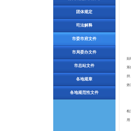
团体规定
司法解释
市委市府文件
为
市局委办文件
始
市总站文件
筹
持
各地规章
效
各地规范性文件
一
（
检
用
（