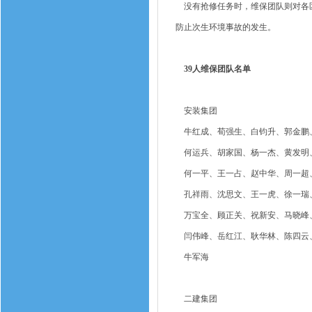
没有抢修任务时，维保团队则对各区
防止次生环境事故的发生。
39人维保团队名单
安装集团
牛红成、荀强生、白钧升、郭金鹏
何运兵、胡家国、杨一杰、黄发明
何一平、王一占、赵中华、周一超
孔祥雨、沈思文、王一虎、徐一瑞
万宝全、顾正关、祝新安、马晓峰
闫伟峰、岳红江、耿华林、陈四云
牛军海
二建集团