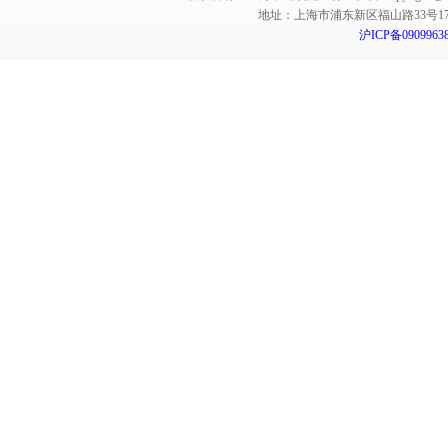
地址：上海市浦东新区福山路33号17楼 邮编：
沪ICP备0909963