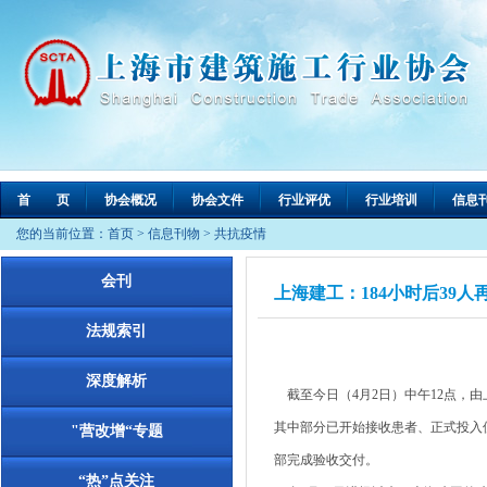
首 页
协会概况
协会文件
行业评优
行业培训
信息
您的当前位置：
首页
>
信息刊物
>
共抗疫情
会刊
上海建工：184小时后39
法规索引
深度解析
截至今日（4月2日）中午12点，由
其中部分已开始接收患者、正式投入使
"营改增“专题
部完成验收交付。
“热”点关注