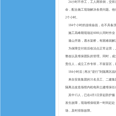
24小时不停工，工人两班倒，交班
命，配合施工现场解决各类问题。他
2个小时。
184个小时的连续奋战，在不具备
施工高峰期现场近6000人同时作业
逢山开路，遇水架桥，有困难就解
为保障交付前后收治点正常运营，上
整改以及维保团队的管理。同时，成
责任人，成立工作专班，不留盲区，
184小时后 | 再次“逆行”到隔离区战
来自安装集团的31名员工、二建集团
隔离点改造场馆内机电和土建维保任
其中15人，已在4月1日穿起防护
发生故障，现场维保组第一时间赶赴，
场，及时排除故障。