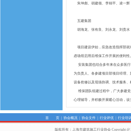
朱坤彪、胡建领、李锦平、凌一辉
五建集团
胡海龙、张有良、刘永龙、刘贵水
项目建设伊始，应急改造指挥部就对
虑场馆启用后维保工作开展的便利性
安装集团也结合多年来在众多医疗板
为负责人、各参建项目部项目经理、
设备抢修以及现场协调、技术服务、
维保团队组建过程中，广大参建党员
心理辅导，并积极开展暖心活动，设
首 页
|
协会概况
|
协会文件
|
行业评优
|
行业培
版权所有：上海市建筑施工行业协会 Copyright @ 2011-2012,Sha