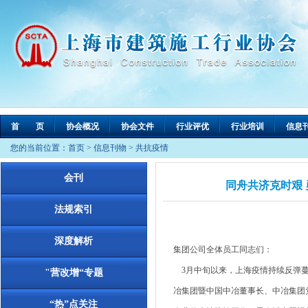
首 页
协会概况
协会文件
行业评优
行业培训
信息
您的当前位置：
首页
>
信息刊物
>
共抗疫情
会刊
同舟共济克时艰
法规索引
深度解析
集团公司全体员工同志们：
3月中旬以来，上海疫情持续反弹蔓
"营改增“专题
冶集团暨中国中冶董事长、中冶集团
“热”点关注