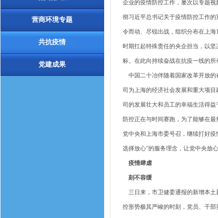
企业的疫情防控工作，屡次以专题视
彻习近平总书记关于疫情防控工作的
营商环境专题
令而动、尽锐出战，组织分布在上海11
共抗疫情
时期扛起特殊责任的央企担当，以坚
标。在此向持续奋战在抗疫一线的所
党建成果
中国二十冶伴随着国家改革开放的春
司为上海的经济社会发展和重大项目建
司的发展壮大和员工的幸福生活得益
防控正在与时间赛跑，为了能够在最短
党中央和上海市委号召，继续打好疫
选择放心”的服务理念，让党中央放
疫情肆虐
刻不容缓
三日来，市卫健委通报的新增本土新
控形势极其严峻的时刻，党员、干部