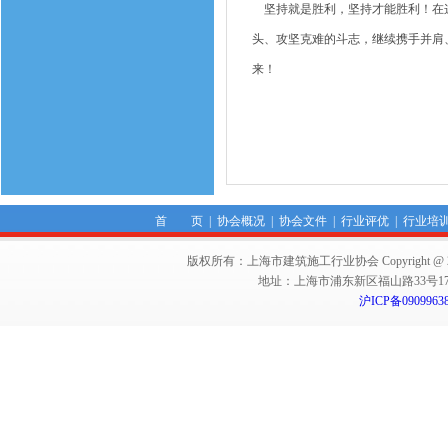
坚持就是胜利，坚持才能胜利！在这
头、攻坚克难的斗志，继续携手并肩
来！
首 页
|
协会概况
|
协会文件
|
行业评优
|
行业培
版权所有：上海市建筑施工行业协会 Copyright @ 2011-2012,Sha
地址：上海市浦东新区福山路33号17楼 邮编：
沪ICP备0909963