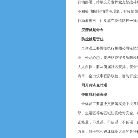
行动部署，持续充分发挥党支部战斗
不积极”和拈轻怕重等现象，把疫情
行动履誓言，让党旗在疫情防控一线
疫情就是命令
防控就是责任
全体员工要贯彻执行集团公司疫情防
理、松劲心态，要严格遵守各项防疫
人人自律，服从所属社区安排，安全
表率，全力筑牢联防联控、群防群控
同舟共济克时艰
夺取胜利做表率
全体员工要坚决贯彻落实党中央及地
部、生活区等各区域防疫绝对安全。
正能量，不造谣、不信谣，不传谣，
力量，对干扰和破坏抗疫大局的各种