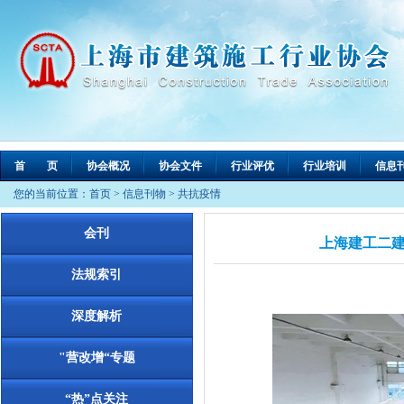
首 页
协会概况
协会文件
行业评优
行业培训
信息
您的当前位置：
首页
>
信息刊物
>
共抗疫情
会刊
上海建工二建
法规索引
深度解析
"营改增“专题
“热”点关注