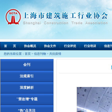
首 页
协会概况
协会文件
行业评优
行业培训
信息
您的当前位置：
首页
>
信息刊物
>
共抗疫情
会刊
法规索引
深度解析
"营改增“专题
“热”点关注