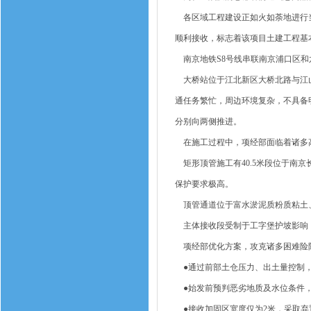
各区域工程建设正如火如荼地进行当
顺利接收，标志着该项目土建工程基
南京地铁S8号线串联南京浦口区和六
大桥站位于江北新区大桥北路与江山
通任务繁忙，周边环境复杂，不具备明
分别向两侧推进。
在施工过程中，项经部面临着诸多
矩形顶管施工有40.5米段位于南京
保护要求极高。
顶管通道位于富水淤泥质粉质粘土、
主体接收段受制于工字堡护坡影响，
项经部优化方案，攻克诸多困难险
●通过前部土仓压力、出土量控制，
●始发前预判恶劣地质及水位条件，
●接收加固区宽度仅为2米，采取弃