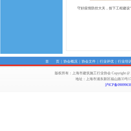
守好疫情防控大关，按下工程建设“
首 页
|
协会概况
|
协会文件
|
行业评优
|
行业培
版权所有：上海市建筑施工行业协会 Copyright @ 2011-2012,Sha
地址：上海市浦东新区福山路33号17楼 邮编：
沪ICP备0909963