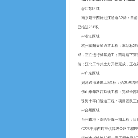
@江苏区域
南京建宁西路过江通道A2标：目前
已推进231环。
@浙江区域
杭州富阳秦望通道工程：车站标准段
成，正在进行桩基施工；西堤路下穿
装；江北工作井土方开挖完成，正在
@广东区域
妈湾跨海通道工程1标：始发段结构
佛山季华路西延线工程：完成全部地
珠海十字门隧道工程：项目团队正全
@台州区域
台州市地下综合管廊一期工程：目
G228宁海西店至桃源段公路工程P