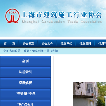
首 页
协会概况
协会文件
行业评优
行业培训
信息
您的当前位置：
首页
>
信息刊物
>
共抗疫情
会刊
法规索引
深度解析
"营改增“专题
“热”点关注