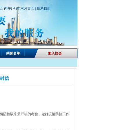
期五 丙午(马)年六月廿五 |
联系我们
荣誉名单
加入协会
封信
情防控以来最严峻的考验，做好疫情防控工作