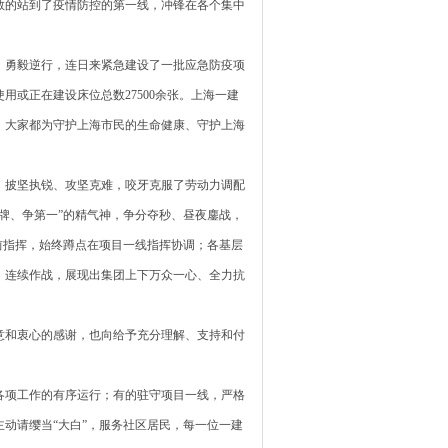
敢的站到了疫情防控的第一线，冲锋在各个集中
、勇毅逆行，连日来紧急建设了一批应急防疫项
用或正在建设床位总数27500余张。上海一建
。大家都为守护上海市民的生命健康、守护上海
，披坚执锐、攻坚克难，咬牙克服了劳动力调配
牌、争第一”的精气神，争分夺秒、昼夜鏖战，
前指挥，始终蹲点在项目一线指挥协调；各基层
、连续作战，展现出集团上下万众一心、全力抗
意和衷心的感谢，也向给予充分理解、支持和付
各项工作的有序运行；有的驻守项目一线，严格
动请缨当“大白”，服务社区居民，每一位一建