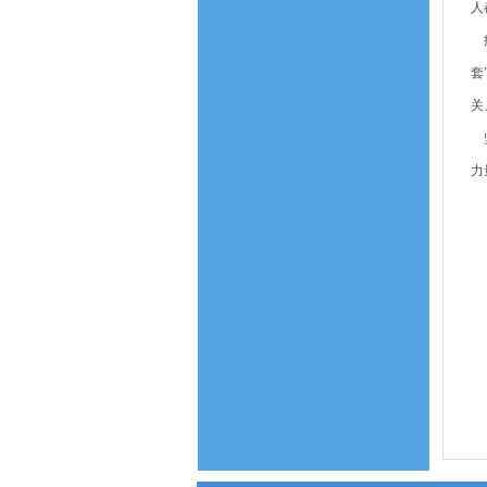
人
疫
套
关
坚
力