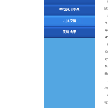
面
隔
营商环境专题
疫
共抗疫情
目
青
党建成果
城
这
紧
为
单
疫
在
出
在
落