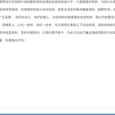
都用自己的实际行动积极投身到这场抗击疫情的战斗中，大家都是好样的，为你们点
情来势汹汹，这场艰苦的战斗还未结束。奥密克戎变异株传播速度快、隐匿性强，我
”“五还要”，保护好自己、保护好家人。在疫情防控最紧要的攻坚时刻，我们仍然要
、迎难而上，心往一处想、劲往一处使，充分展现出集团上下抗击疫情、战胜疫情的
持就是胜利、坚持才能胜利。让我们携手努力，为全力以赴打赢这场疫情防控大仗
量、彰显国企作为！