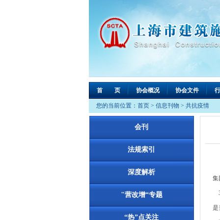
首 页
协会概况
协会文件
您的当前位置：
首页
>
信息刊物
>
共抗疫情
会刊
法规索引
深度解析
集
3
"营改增“专题
是
“热”点关注