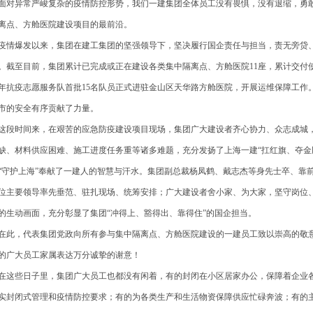
对异常严峻复杂的疫情防控形势，我们一建集团全体员工没有畏惧，没有退缩，勇
离点、方舱医院建设项目的最前沿。
情爆发以来，集团在建工集团的坚强领导下，坚决履行国企责任与担当，责无旁贷
。截至目前，集团累计已完成或正在建设各类集中隔离点、方舱医院11座，累计交付使
年抗疫志愿服务队首批15名队员正式进驻金山区天华路方舱医院，开展运维保障工作
市的安全有序贡献了力量。
段时间来，在艰苦的应急防疫建设项目现场，集团广大建设者齐心协力、众志成城
缺、材料供应困难、施工进度任务重等诸多难题，充分发扬了上海一建“扛红旗、夺金
“守护上海”奉献了一建人的智慧与汗水。集团副总裁杨凤鹤、戴志杰等身先士卒、靠
位主要领导率先垂范、驻扎现场、统筹安排；广大建设者舍小家、为大家，坚守岗位
的生动画面，充分彰显了集团“冲得上、豁得出、靠得住”的国企担当。
此，代表集团党政向所有参与集中隔离点、方舱医院建设的一建员工致以崇高的敬
的广大员工家属表达万分诚挚的谢意！
这些日子里，集团广大员工也都没有闲着，有的封闭在小区居家办公，保障着企业
实封闭式管理和疫情防控要求；有的为各类生产和生活物资保障供应忙碌奔波；有的主