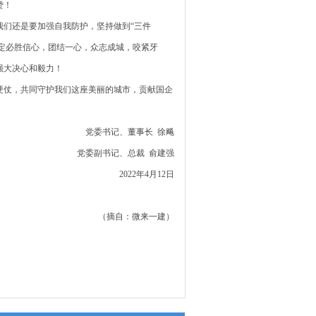
赞！
们还是要加强自我防护，坚持做到“三件
坚定必胜信心，团结一心，众志成城，咬紧牙
强大决心和毅力！
硬仗，共同守护我们这座美丽的城市，贡献国企
党委书记、董事长 徐飚
党委副书记、总裁 俞建强
2022年4月12日
（摘自：微来一建）