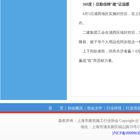
360度丨后勤保障“建”证温暖
4月1日浦西地区实施封控后，在上
作。
二建集团工会在浦西区域封控后，第
睡袋、被子等个人用品也同步抵达一
上下同欲者胜，同舟共济者赢！4月
赢战“疫”而贡献力量。
首 页
|
协会概况
|
协会文件
|
行业评优
|
行业培
版权所有：上海市建筑施工行业协会 Copyright @ 2011-2012,Sha
地址：上海市浦东新区福山路33号17楼 邮编：
沪ICP备0909963