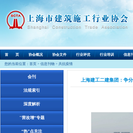
首 页
协会概况
协会文件
行业评优
行业培训
信息
您的当前位置：
首页
>
信息刊物
>
共抗疫情
会刊
上海建工二建集团：争分
法规索引
深度解析
"营改增“专题
“热”点关注