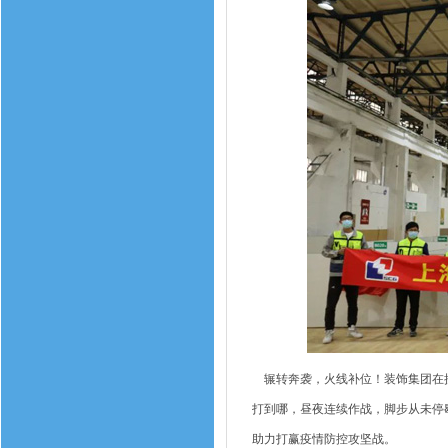
辗转奔袭，火线补位！装饰集团在接
打到哪，昼夜连续作战，脚步从未停
助力打赢疫情防控攻坚战。