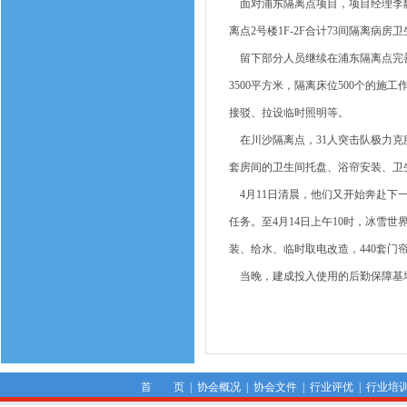
面对浦东隔离点项目，项目经理李静
离点2号楼1F-2F合计73间隔离病房
留下部分人员继续在浦东隔离点完善
3500平方米，隔离床位500个的
接驳、拉设临时照明等。
在川沙隔离点，31人突击队极力克服
套房间的卫生间托盘、浴帘安装、卫
4月11日清晨，他们又开始奔赴下
任务。至4月14日上午10时，冰雪
装、给水、临时取电改造，440套门帘
当晚，建成投入使用的后勤保障基地
首 页
|
协会概况
|
协会文件
|
行业评优
|
行业培