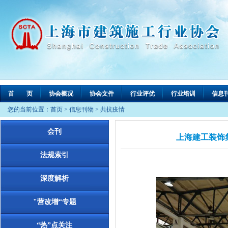
首 页
协会概况
协会文件
行业评优
行业培训
信息
您的当前位置：
首页
>
信息刊物
>
共抗疫情
会刊
上海建工装饰
法规索引
深度解析
"营改增“专题
“热”点关注