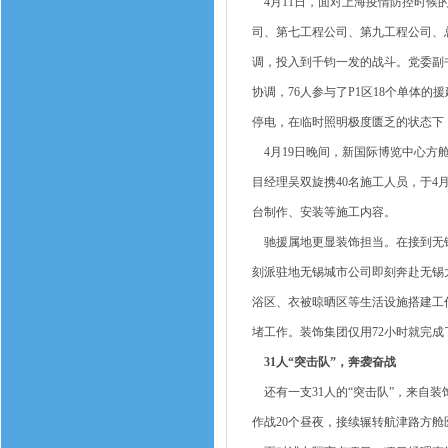
4月11日，面对上海疫情防控时候
司、第七工程公司、第九工程公司、
调，投入到千钧一发的战斗。党委副
协调，76人参与了P1区18个单体的
停电，在临时照明极度匮乏的状态下
4月19日晚间，新国际博览中心方舱
目经理吴双旋携40名施工人员，于4
台制作、安装等施工内容。
驰援属地更显装饰担当。在接到无锡
刻派驻地无锡城市公司即刻奔赴无锡太
浴区、衣被晾晒区等生活设施搭建工
堵工作。装饰集团仅用72小时就完成
31人“突击队”，奔袭奋战
还有一支31人的“突击队”，来自
作战20个昼夜，接续辗转航津路方