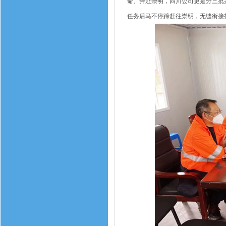
命、奔赴崇明，四川公司更是分三批
任务后马不停蹄赶往崇明，无缝衔接投