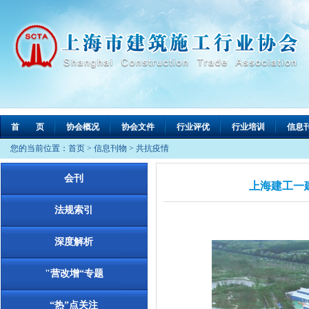
首 页
协会概况
协会文件
行业评优
行业培训
信息
您的当前位置：
首页
>
信息刊物
>
共抗疫情
会刊
上海建工一
法规索引
深度解析
"营改增“专题
“热”点关注