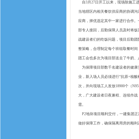
自3月27日开工以来，现场除施工
当地辖区内相关餐饮供应商的协调沟
应商，择优选定其中一家进行合作。
部专人接回，后勤保障人员及时将饭
战建设者们的吃饭问题，项目后勤团
整策略，合理制定每个班组取餐时间
团工会也多次为项目部送去了牛奶、
为保障项目部数千名建设者的健康安
业，新入场人员必须进行“抗原+核酸
次，并向现场工人发放18900个（N
大，广大建设者日夜兼程、连续作战
需。
P2地块项目顺利交付，一建集团正
做好保障工作，确保隔离用房的顺利