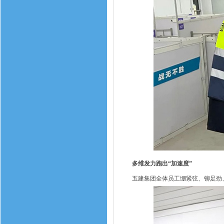
多维发力跑出“加速度”
五建集团全体员工绷紧弦、铆足劲、抢