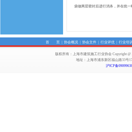
袋做两层密封后进行消杀，并在统一
首 页
|
协会概况
|
协会文件
|
行业评优
|
行业培
版权所有：上海市建筑施工行业协会 Copyright @ 2011-2012,Sha
地址：上海市浦东新区福山路33号17楼 邮编：
沪ICP备0909963