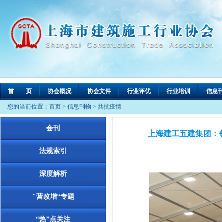
首 页
协会概况
协会文件
行业评优
行业培训
信息
您的当前位置：
首页
>
信息刊物
>
共抗疫情
会刊
上海建工五建集团：
法规索引
深度解析
"营改增“专题
“热”点关注