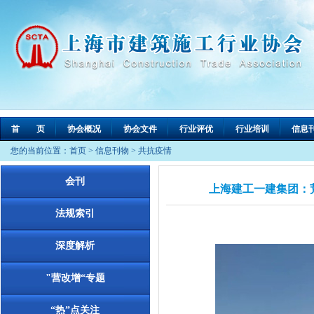
首 页
协会概况
协会文件
行业评优
行业培训
信息
您的当前位置：
首页
>
信息刊物
>
共抗疫情
会刊
上海建工一建集团：
法规索引
深度解析
"营改增“专题
“热”点关注