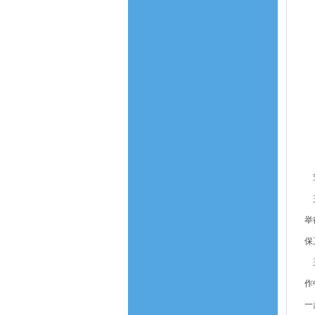
5
王
举
保
王
作
一