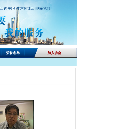
期五 丙午(马)年六月廿五 |
联系我们
荣誉名单
加入协会