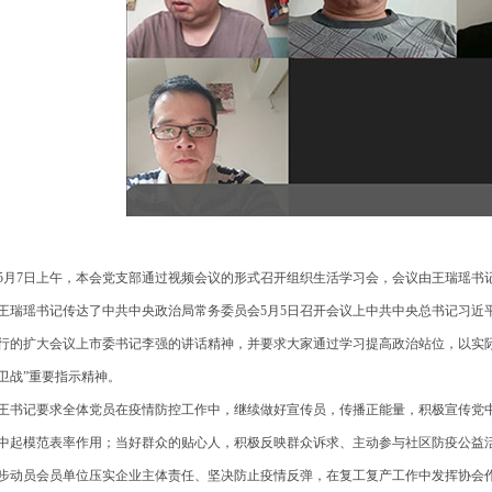
月7日上午，本会党支部通过视频会议的形式召开组织生活学习会，会议由王瑞瑶书
瑞瑶书记传达了中共中央政治局常务委员会5月5日召开会议上中共中央总书记习近平
行的扩大会议上市委书记李强的讲话精神，并要求大家通过学习提高政治站位，以实际
卫战”重要指示精神。
书记要求全体党员在疫情防控工作中，继续做好宣传员，传播正能量，积极宣传党
中起模范表率作用；当好群众的贴心人，积极反映群众诉求、主动参与社区防疫公益
步动员会员单位压实企业主体责任、坚决防止疫情反弹，在复工复产工作中发挥协会