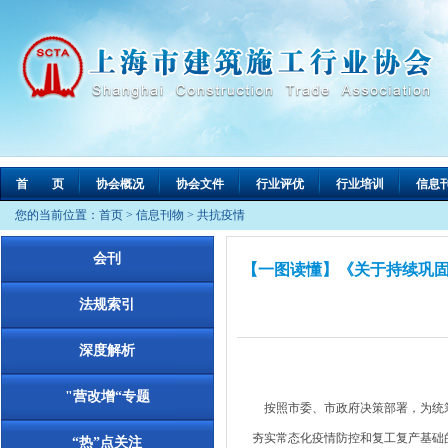
首 页
协会概况
协会文件
行业评优
行业培训
信息
您的当前位置：
首页
>
信息刊物
>
共抗疫情
会刊
【一图读懂】《关于持续巩
法规索引
深度解析
"营改增“专题
按照市委、市政府决策部署，为统筹
夯实常态化疫情防控和复工复产基础
“热”点关注