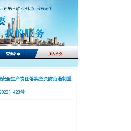
期五 丙午(马)年六月廿五 |
联系我们
荣誉名单
加入协会
域安全生产责任落实坚决防范遏制重
22）423号