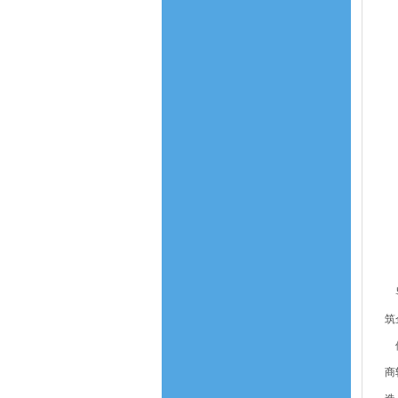
导
筑
他
商