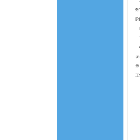
上
数
阶
目
1
机
设
示
正