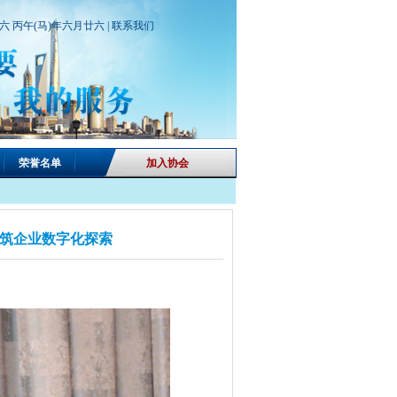
期六 丙午(马)年六月廿六 |
联系我们
荣誉名单
加入协会
筑企业数字化探索