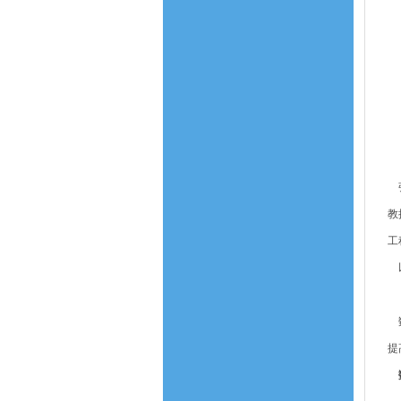
张
教
工
以
数
提
数