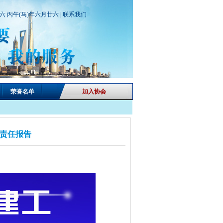
期六 丙午(马)年六月廿六 |
联系我们
荣誉名单
加入协会
会责任报告