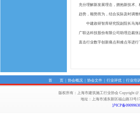
充分理解新发展理念，拥抱新技术、
趋势，顺势而为，结合实际及时调整
中建政研智库研究院副院长马海顺
广联达科技股份有限公司助理总裁张
直击行业数字创新痛点和难点等进行
首 页
|
协会概况
|
协会文件
|
行业评优
|
行业培
版权所有：上海市建筑施工行业协会 Copyright @ 2011-2012,Sha
地址：上海市浦东新区福山路33号17楼 邮编：
沪ICP备0909963