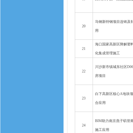
马钢新特钢项目连铸及轧
20
用
海口国家高新区降解塑
21
化集成管理施工
川沙新市镇城东社区D06
22
房项目
白下高新区核心A地块项
23
合应用
BIM助力南京燕子矶管
24
施工应用