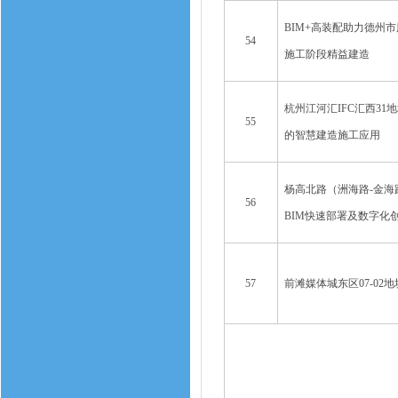
BIM+高装配助力德州
54
施工阶段精益建造
杭州江河汇IFC汇西31
55
的智慧建造施工应用
杨高北路（洲海路-金海
56
BIM快速部署及数字化
57
前滩媒体城东区07-02