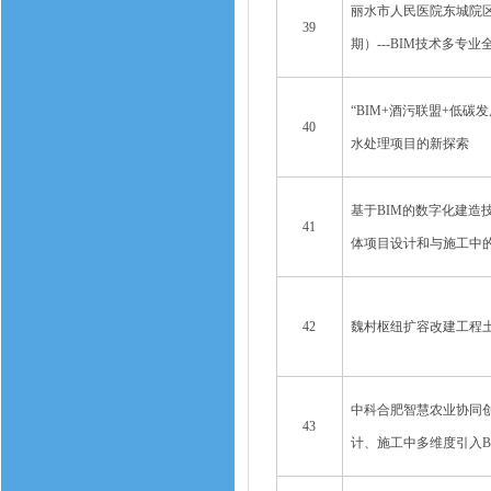
丽水市人民医院东城院
39
期）---BIM技术多专
“BIM+酒污联盟+低碳
40
水处理项目的新探索
基于BIM的数字化建造
41
体项目设计和与施工中
42
魏村枢纽扩容改建工程
中科合肥智慧农业协同
43
计、施工中多维度引入B