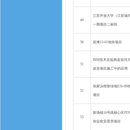
江苏开放大学（江苏城
49
一期项目二标段
50
前滩13-01地块项目
BIM技术在临朐县弥河
51
改造项目施工中的应用
张家浜楔形绿地E1b-0
52
项目
新场镇16号线核心区PDS2-
53
块征收安置房项目