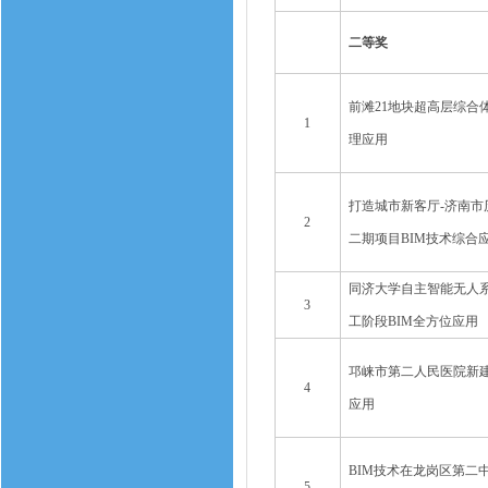
二等奖
前滩21地块超高层综合
1
理应用
打造城市新客厅-济南市
2
二期项目BIM技术综合
同济大学自主智能无人
3
工阶段BIM全方位应用
邛崃市第二人民医院新建
4
应用
BIM技术在龙岗区第二
5