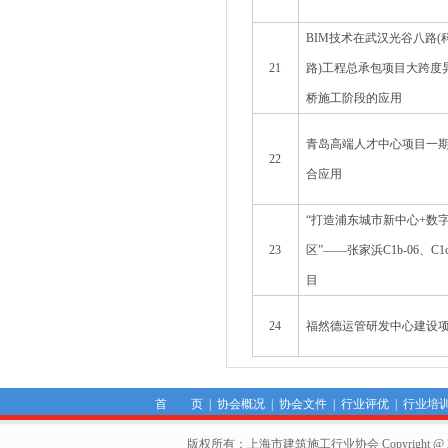
BIM技术在武汉光谷八路(
21
路)工程总承包项目大跨度
桥施工阶段的应用
青岛高端人才中心项目一期
22
合应用
“打造浦东城市新中心+数
23
区”——张家浜C1b-06、C
目
24
福然德运管研发中心建设
首 页
|
协会概况
|
协会文件
|
行业评优
|
行业培
版权所有：上海市建筑施工行业协会 Copyright @ 2011-2012,Sha