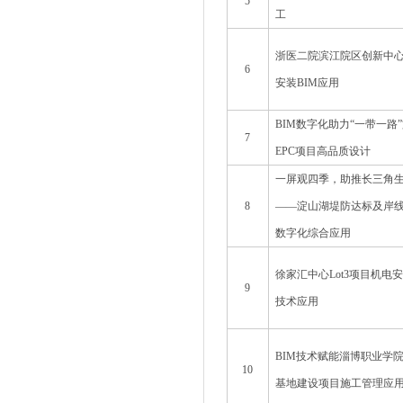
5
工
浙医二院滨江院区创新中
6
安装BIM应用
BIM数字化助力“一带一路
7
EPC项目高品质设计
一屏观四季，助推长三角
8
——淀山湖堤防达标及岸线
数字化综合应用
徐家汇中心Lot3项目机电
9
技术应用
BIM技术赋能淄博职业学
10
基地建设项目施工管理应