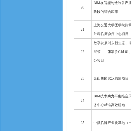
BIM在智能制造装备产
20
阶段的综合应用
上海交通大学医学院附
21
外科临床诊疗中心项目
数字发展浦东新生态， 
22
展带——张家浜C1d-01、
公项目
23
金山集团武汉总部项目
BIM技术助力平疫结合
24
务中心精准高效建造
25
中微临港产业化基地（