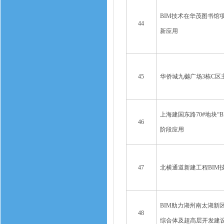
BIM技术在华茂图书馆
44
新应用
45
华侨城九樾广场3栋C区
上海建国东路70#地块“B
46
阶段应用
47
北横通道新建工程BIM
BIM助力湖州南太湖新
48
综合体及超高层开发建