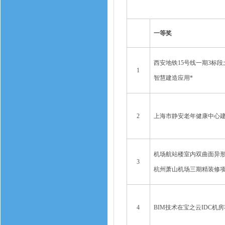
一等奖
西安地铁15号线一期3标段
1
智慧建造应用*
2
上海市静安老年健康中心
机场航站楼室内双曲面异
3
杭州萧山机场三期精装修
4
BIM技术在宝之云IDC机