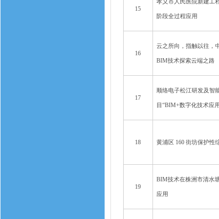
孝义市人民医院新建工程
15
阶段全过程应用
云之所向，指触以往，
16
BIM技术探索云端之路
顺络电子松江研发及智
17
目“BIM+数字化技术应
18
黄浦区 160 街坊保护
BIM技术在株洲市清水
19
应用