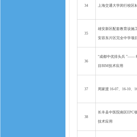
34
上海交通大学闵行校区
雄安新区配套教育设施工
35
安容东片区完全中学项
“成都中优排头兵 ”—— 
36
目BIM技术应用
37
周家渡 16-07、16-10、
长丰县中医院南区EPC项
38
技术应用