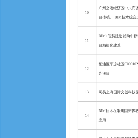
广州空港经济区中央商
10
目-标段一BIM技术综合
BIM+智慧建造辅助中
11
目精细化建造
杨浦区平凉社区C090102
12
办项目
13
网易上海国际文创科技
BIM技术在淮州国际职
14
应用