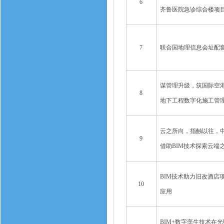
6
齐鲁医院急诊综合楼项目
7
联合国地理信息会址配套
谋管理升级，筑国际空港
8
地下工程数字化施工管
云之所向，指触以往，
9
借助BIM技术探索云端
BIM技术助力旧改酒店
10
应用
BIM+数字孪生技术在