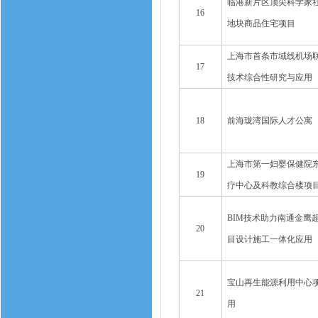
临港新片区顶尖科学家社区H0
16
地块商品住宅项目
上海市首条市域线机场联
17
技术综合性研究与应用
18
前海珑湾国际人才公寓
上海市第一妇婴保健院
19
疗中心及科教综合楼项
BIM技术助力南通金鹰
20
目设计施工一体化应用
宝山再生能源利用中心项
21
用