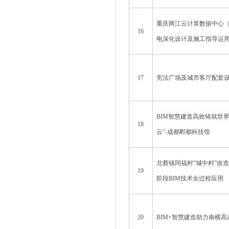
重庆两江云计算数据中心（
16
电深化设计及施工指导运
17
宪法广场及城市客厅配套
BIM智慧建造高效铸就世
18
云”-成都郫都科技馆
北蔡镇同福村“城中村”改造
19
阶段BIM技术全过程应用
20
BIM+智慧建造助力南横