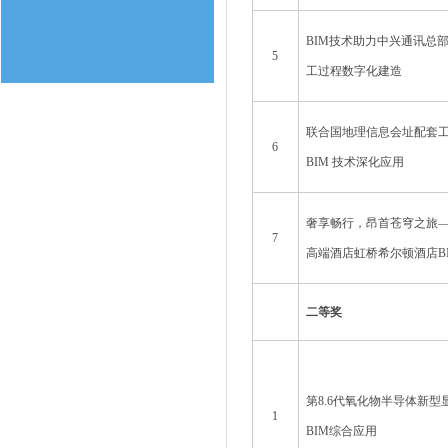
BIM技术助力中兴通讯总
5
工过程数字化建造
联合国地理信息会址配套
6
BIM 技术深化应用
奢享畅行，昂首苍穹之旅
7
高端酒店虹桥希尔顿酒店B
二等奖
第8.6代氧化物半导体新
1
BIM综合应用