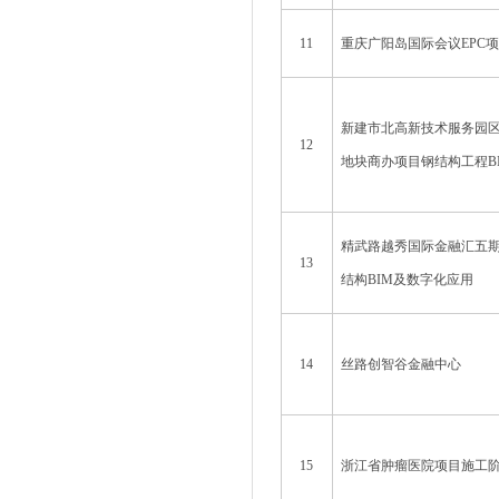
11
重庆广阳岛国际会议EPC
新建市北高新技术服务园区N07
12
地块商办项目钢结构工程B
精武路越秀国际金融汇五期
13
结构BIM及数字化应用
14
丝路创智谷金融中心
15
浙江省肿瘤医院项目施工阶