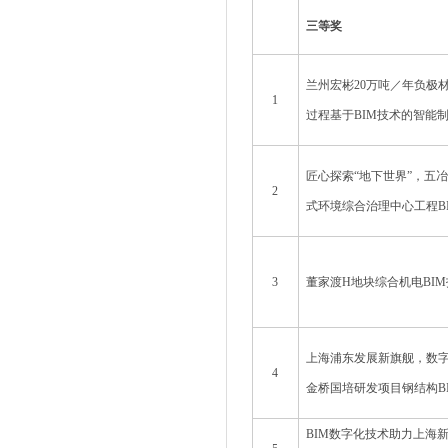
三等奖
兰州宏彬20万吨／年负极
1
过程基于BIM技术的智能
匠心探索“地下世界”，五
2
式环境综合治理中心工程B
3
董家渡H地块综合机电BI
上海浦东发展新旗舰，数
4
金桥国培研发项目钢结构B
BIM数字化技术助力上海