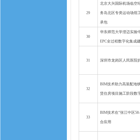
北京大兴国际机场临空经
29
务岛北区专类运动场馆工
承包
华东师范大学澄迈实验中
30
EPC全过程数字化集成
31
深圳市龙岗区人民医院
BIM技术助力高装配地
32
赁住房项目施工阶段数
BIM技术在“张江中区58
33
合应用