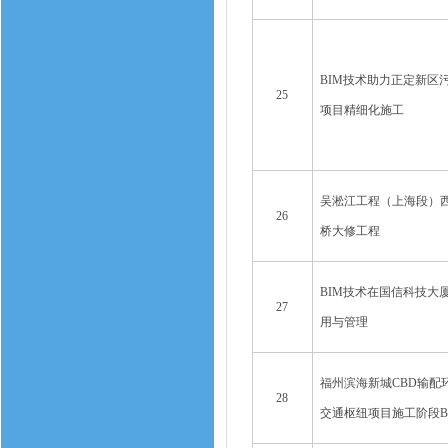
BIM技术助力正定新区
25
项目精细化施工
吴淞江工程（上海段）西段
26
桥大修工程
BIM技术在国信科技大
27
用与管理
福州滨海新城CBD输配
28
交通枢纽项目施工阶段B