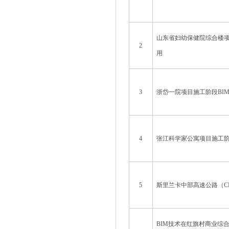
山东省妇幼保健院综合楼项
2
用
3
浙岱一院项目施工阶段BI
4
张江科学家公寓项目施工阶
5
斯里兰卡中部高速公路（C
BIM技术在红旗村商业综