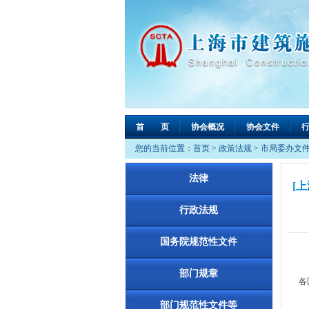
首 页
协会概况
协会文件
您的当前位置：
首页
>
政策法规
>
市局委办文
法律
[
行政法规
国务院规范性文件
部门规章
各
现
部门规范性文件等