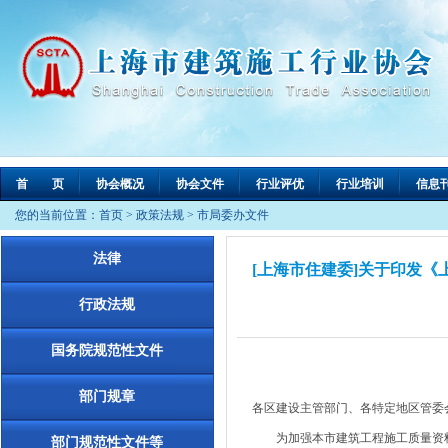
首 页
协会概况
协会文件
行业评优
行业培训
信息
您的当前位置：
首页
>
政策法规
>
市局委办文件
法律
[上海市住建委]关于印发《上
行政法规
国务院规范性文件
部门规章
各区建设主管部门、各特定地区管委
为加强本市建筑工程施工质量资料的管
部门规范性文件等