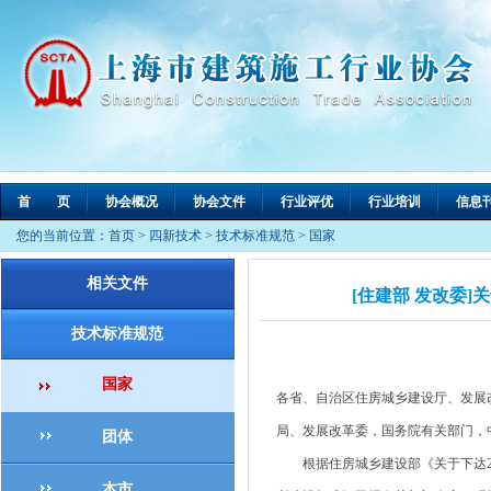
首 页
协会概况
协会文件
行业评优
行业培训
信息
您的当前位置：
首页
>
四新技术
>
技术标准规范
>
国家
相关文件
[住建部 发改委]
技术标准规范
国家
各省、自治区住房城乡建设厅、发展
局、发展改革委，国务院有关部门，
团体
根据住房城乡建设部《关于下达201
本市