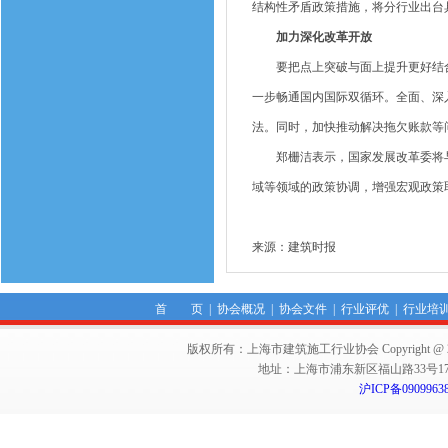
结构性矛盾政策措施，将分行业出台
加力深化改革开放
要把点上突破与面上提升更好结合
一步畅通国内国际双循环。全面、深
法。同时，加快推动解决拖欠账款等
郑栅洁表示，国家发展改革委将与
域等领域的政策协调，增强宏观政策
来源：建筑时报
首 页
|
协会概况
|
协会文件
|
行业评优
|
行业培
版权所有：上海市建筑施工行业协会 Copyright @ 2011-2012,Sha
地址：上海市浦东新区福山路33号17楼 邮编：
沪ICP备0909963