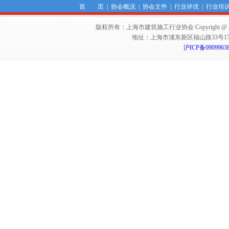
首 页
|
协会概况
|
协会文件
|
行业评优
|
行业培
版权所有：上海市建筑施工行业协会 Copyright @ 2011-2012,Sha
地址：上海市浦东新区福山路33号17楼 邮编：
沪ICP备0909963