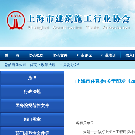
首 页
协会概况
协会文件
行业评优
行业培训
信息
您的当前位置：
首页
>
政策法规
>
市局委办文件
法律
[上海市住建委]关于印发《2
行政法规
国务院规范性文件
部门规章
各有关单位：
为进一步做好上海市工程建设标准
部门规范性文件等