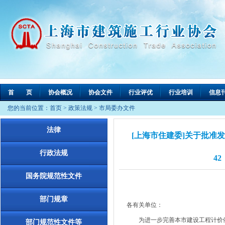
首 页
协会概况
协会文件
行业评优
行业培训
信息
您的当前位置：
首页
>
政策法规
>
市局委办文件
法律
[上海市住建委]关于批准
行政法规
42
国务院规范性文件
部门规章
各有关单位：
为进一步完善本市建设工程计价依据
部门规范性文件等