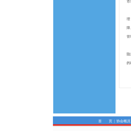
市
场
理
障
管
为
隐
的
首 页
|
协会概况