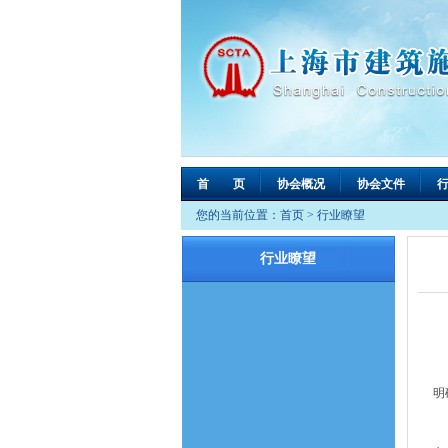
首 页
协会概况
协会文件
您的当前位置：
首页
>
行业瞭望
行业瞭望
近
明
建