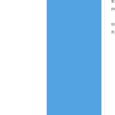
复
的
通
培
用