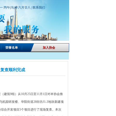
期一 丙午(马)年六月廿八 |
联系我们
荣誉名单
加入协会
工程复查顺利完成
建筑9组）从10月25日至11月1日对本协会推
机园研发楼、华阳街道28街坊J1-3地块新建项
号地块综合开发项目5个项目进行了现场复查。本次