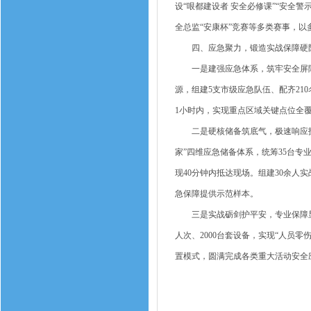
设“哏都建设者 安全必修课”“安全
全总监“安康杯”竞赛等多类赛事，
四、应急聚力，锻造实战保障硬
一是建强应急体系，筑牢安全屏障。
源，组建5支市级应急队伍、配齐2
1小时内，实现重点区域关键点位全
二是硬核储备筑底气，极速响应护安
家”四维应急储备体系，统筹35台专
现40分钟内抵达现场。组建30余人
急保障提供示范样本。
三是实战砺剑护平安，专业保障显担当
人次、2000台套设备，实现“人员
置模式，圆满完成各类重大活动安全