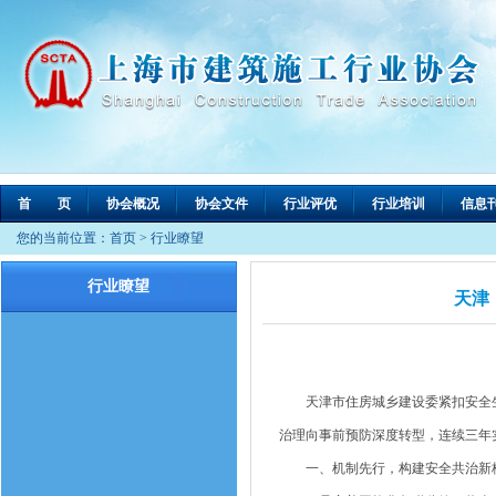
首 页
协会概况
协会文件
行业评优
行业培训
信息
您的当前位置：
首页
>
行业瞭望
行业瞭望
天津
天津市住房城乡建设委紧扣安全生
治理向事前预防深度转型，连续三年
一、机制先行，构建安全共治新