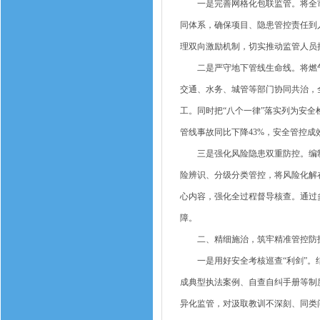
一是完善网格化包联监管。将全市在
同体系，确保项目、隐患管控责任到
理双向激励机制，切实推动监管人员
二是严守地下管线生命线。将燃气等
交通、水务、城管等部门协同共治，
工。同时把“八个一律”落实列为安
管线事故同比下降43%，安全管控成
三是强化风险隐患双重防控。编制
险辨识、分级分类管控，将风险化解
心内容，强化全过程督导核查。通过
障。
二、精细施治，筑牢精准管控防
一是用好安全考核巡查“利剑”。结
成典型执法案例、自查自纠手册等制
异化监管，对汲取教训不深刻、同类问