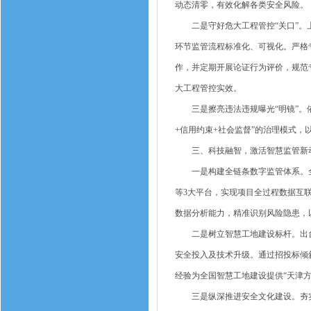
动态清零，有效化解各类安全风险。
二是守好危大工程管控“关口”。上
环节监管流程标准化、可视化。严格
作，并定期开展论证行为评价，规范
大工程管控实效。
三是擦亮违法违规曝光“明镜”。依
+信用约束+社会监督”的治理模式
三、科技融智，激活智慧监管新
一是构建全链条数字监管体系。全
等3大平台，实现项目全过程数据互
数据分析能力，精准识别风险隐患，
二是树立智慧工地建设标杆。出台《
安全投入及技术升级。通过招投标倾
经验为全国智慧工地建设提供“天津方
三是纵深推进安全文化建设。夯实