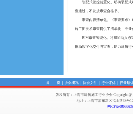
装配式管控前置化。明确装配式建
查通过，不发放审查合格书。
审查内容清单化。《审查要点》对应
施工图技术审查提供了清单化、专业
BIM审查智能化。将BIM纳入必
推动数字化交付与审查，助力建筑行
首 页
|
协会概况
|
协会文件
|
行业评优
|
行业培
版权所有：上海市建筑施工行业协会 Copyright @ 2011-2012,Sha
地址：上海市浦东新区福山路33号17楼 邮编：
沪ICP备0909963