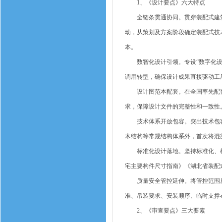
1、《设计要点》六大特点
全链条贯通协同。贯穿装配式建筑
动，从策划及方案阶段确定装配式技
本。
数智化设计引领。专设“数字化设计
调用转型，确保设计成果直接驱动工
设计图范本配套。在全国率先配套
求，保障设计文件的完整性和一致性
技术体系开放包容。突出技术包容性
木结构等常规结构体系外，首次将混
标准化设计落地。坚持标准化、模数化
宅主要构件尺寸指南》《湖北省装配
质量安全管控延伸。将管控范围从“施
准、吊装要求、安装顺序、临时支撑
2、《审查要点》三大要素