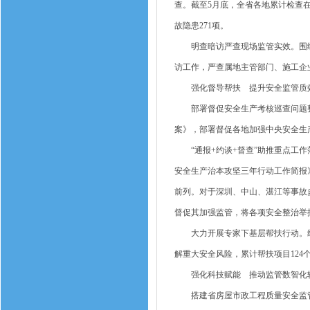
查。截至5月底，全省各地累计检查在建
故隐患271项。
明查暗访严查现场监管实效。围绕在
访工作，严查属地主管部门、施工企
强化督导帮扶 提升安全监管质
部署督促安全生产考核巡查问题整改
案》，部署督促各地加强中央安全生
“通报+约谈+督查”助推重点工作
安全生产治本攻坚三年行动工作简报
前列。对于深圳、中山、湛江等事故
督促其加强监管，将各项安全整治举
大力开展专家下基层帮扶行动。组织
解重大安全风险，累计帮扶项目124
强化科技赋能 推动监管数智化
搭建省房屋市政工程质量安全监管