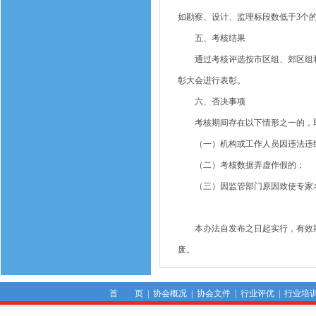
如勘察、设计、监理标段数低于3个
五、考核结果
通过考核评选按市区组、郊区组和委
彰大会进行表彰。
六、否决事项
考核期间存在以下情形之一的，取
（一）机构或工作人员因违法违纪
（二）考核数据弄虚作假的；
（三）因监管部门原因致使专家
本办法自发布之日起实行，有效期两年
废。
首 页
|
协会概况
|
协会文件
|
行业评优
|
行业培