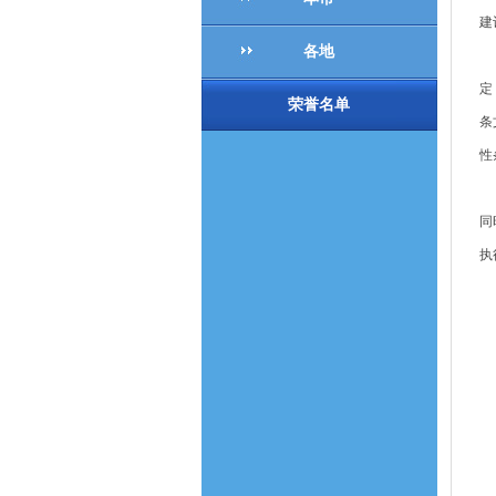
建
各地
根
定
荣誉名单
条
性
《
同
执
今
2