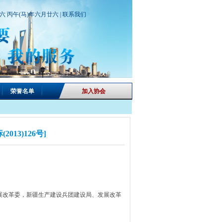
期六 丙午(马)年六月廿六 |
联系我们
荣誉名单
加入协会
13)126号]
展改革委，新疆生产建设兵团建设局、发展改革