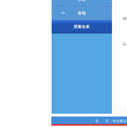
根
各地
设
荣誉名单
在
认
本
首 页
|
协会概况