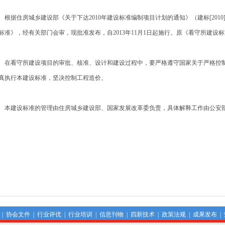
据住房城乡建设部《关于下达2010年建设标准编制项目计划的通知》（建标[2010
标准》，经有关部门会审，现批准发布，自2013年11月1日起施行。原《看守所建设
看守所建设项目的审批、核准、设计和建设过程中，要严格遵守国家关于严格控制
真执行本建设标准，坚决控制工程造价。
建设标准的管理由住房城乡建设部、国家发展改革委负责，具体解释工作由公安
中华人民共和国
中华人民共和国国
201
|
协会文件
|
行业评优
|
行业培训
|
信息刊物
|
四新技术
|
政策法规
|
成果发布
|