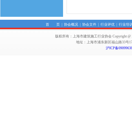
首 页
|
协会概况
|
协会文件
|
行业评优
|
行业培
版权所有：上海市建筑施工行业协会 Copyright @ 2011-2012,Sha
地址：上海市浦东新区福山路33号17楼 邮编：
沪ICP备0909963