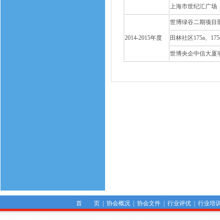
上海市世纪汇广场（
世博绿谷二期项目
2014-2015年度
田林社区175a、
世博央企中信大厦
首 页
|
协会概况
|
协会文件
|
行业评优
|
行业培