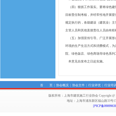
（四）狠抓工作落实。要将绿色建筑
目标责任制考核，并经常性地开展督
规定执行的，各级建设（建筑业）主
主管人员和其他直接责任人员由有权
（五）加强宣传引导。广泛开展形式
环境的生产生活方式和消费模式，为
院、绿色饭店、绿色商场等绿色系列
本意见自发布之日起实施。
首 页
|
协会概况
|
协会文件
|
行业评优
|
行业培
版权所有：上海市建筑施工行业协会 Copyright @ 2011-2012,Sha
地址：上海市浦东新区福山路33号17楼 邮编：
沪ICP备0909963