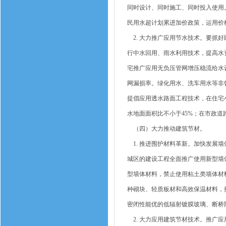
同时设计、同时施工、同时投入使用
民用水超计划累进加价政策，运用价
2. 大力推广应用节水技术。要抓
行中水回用、雨水利用技术，提高水
宅推广应用无负压管网增压稳流给水
网漏损率。绿化用水、洗车用水等非
提倡应用透水路面工程技术，在住宅
水地面面积比不小于45%；在市政
（四）大力推动建筑节材。
1. 推进围护材料革新。加快发展
城区的建设工程全面推广使用新型墙体
型墙体材料，禁止使用粘土类墙体材
种砌块、轻质板材和高效保温材料，
密闭性能优的低辐射镀膜玻璃、断桥
2. 大力应用建筑节材技术。推广