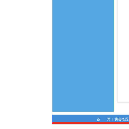
首 页
|
协会概况