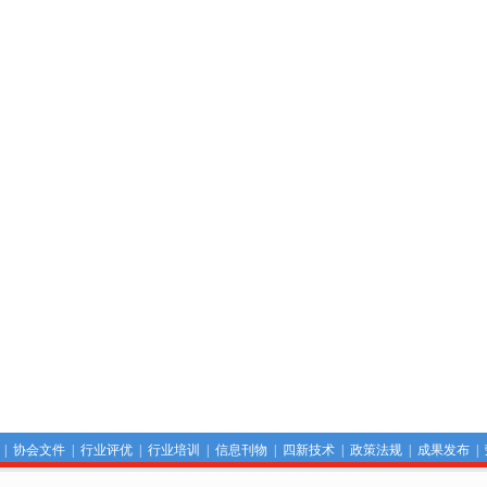
|
协会文件
|
行业评优
|
行业培训
|
信息刊物
|
四新技术
|
政策法规
|
成果发布
|