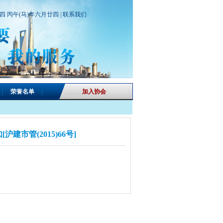
期四 丙午(马)年六月廿四 |
联系我们
荣誉名单
加入协会
市管(2015)66号]