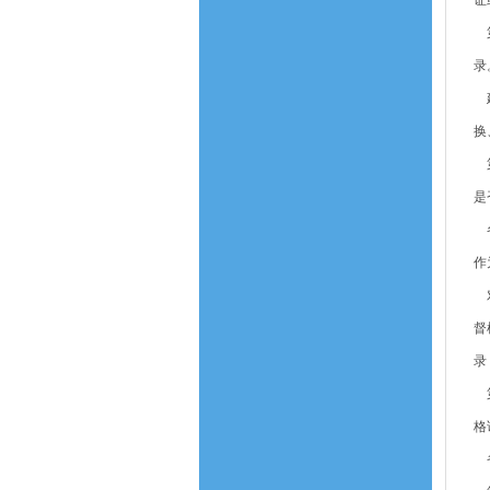
证
第
录
建
换
第
是
各
作
对
督
录
第
格
省