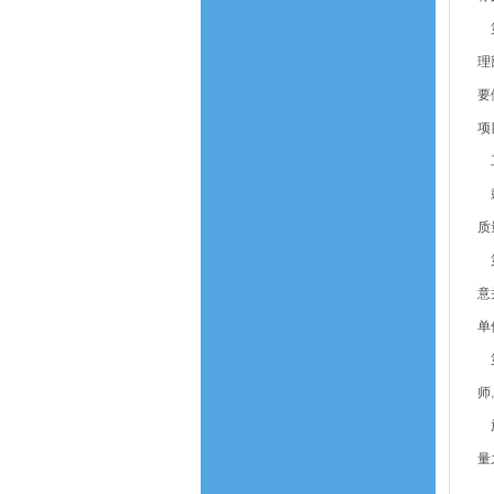
第
理
要
项
工
鼓
质
第
意
单
第
师
施
量
（