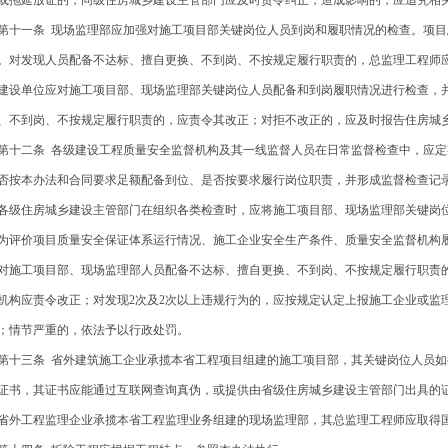
或拖延放证的，同级住房城乡建设主管部门应及时责令纠正，造成影响的，应追究相
十一条 现场监理部应加强对施工项目部关键岗位人员到岗和履职情况的检查。项目
。对发现人员配备不达标、擅自更换、不到岗、不按规定履行职责的，总监理工程师
设单位应对施工项目部、现场监理部关键岗位人员配备和到岗履职情况进行检查，
、不到岗、不按规定履行职责的，应责令其改正；对拒不改正的，应及时报告住房城
十二条 各级建设工程质量安全监督机构及其一线监督人员在日常监督检查中，应定
否按本办法和合同要求足额配备到位、是否按要求履行岗位职责，并形成监督检查记
级住房城乡建设主管部门在组织各类检查时，应将施工项目部、现场监理部关键岗
为评价项目质量安全保证体系运行情况、施工企业安全生产条件、质量安全监督机构
施工项目部、现场监理部人员配备不达标、擅自更换、不到岗、不按规定履行职责
机构应责令改正；对发现2次及2次以上违规行为的，应按规定认定上报施工企业或监
；情节严重的，依法予以行政处罚。
十三条 省外建筑施工企业承揽本省工程项目组建的施工项目部，其关键岗位人员如
证书，其证书应能通过互联网查询真伪，或提供由省级住房城乡建设主管部门出具的
外工程监理企业承揽本省工程监理业务组建的现场监理部，其总监理工程师应取得