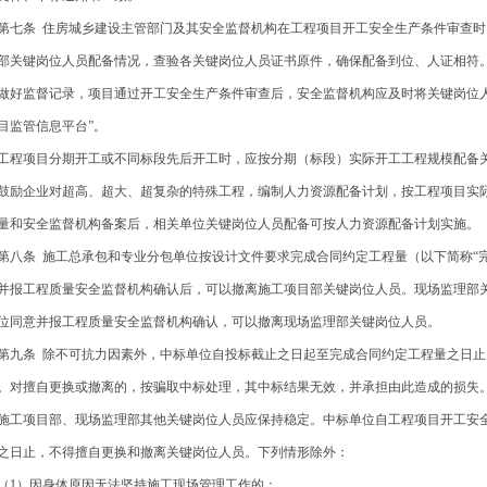
七条 住房城乡建设主管部门及其安全监督机构在工程项目开工安全生产条件审查时
部关键岗位人员配备情况，查验各关键岗位人员证书原件，确保配备到位、人证相符
做好监督记录，项目通过开工安全生产条件审查后，安全监督机构应及时将关键岗位人
目监管信息平台”。
程项目分期开工或不同标段先后开工时，应按分期（标段）实际开工工程规模配备
励企业对超高、超大、超复杂的特殊工程，编制人力资源配备计划，按工程项目实
量和安全监督机构备案后，相关单位关键岗位人员配备可按人力资源配备计划实施。
八条 施工总承包和专业分包单位按设计文件要求完成合同约定工程量（以下简称“完
并报工程质量安全监督机构确认后，可以撤离施工项目部关键岗位人员。现场监理部
位同意并报工程质量安全监督机构确认，可以撤离现场监理部关键岗位人员。
九条 除不可抗力因素外，中标单位自投标截止之日起至完成合同约定工程量之日止
。对擅自更换或撤离的，按骗取中标处理，其中标结果无效，并承担由此造成的损失
工项目部、现场监理部其他关键岗位人员应保持稳定。中标单位自工程项目开工安
之日止，不得擅自更换和撤离关键岗位人员。下列情形除外：
1）因身体原因无法坚持施工现场管理工作的；