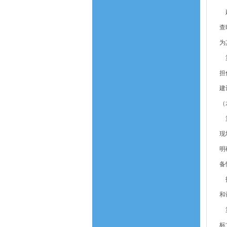
建
查
为
第
担
建
（
第
现
明
备
招
和
第
标