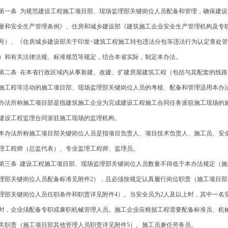
一条 为规范建设工程施工项目部、现场监理部关键岗位人员配备和管理，确保建设
量和安全生产管理条例》、住房和城乡建设部《建筑施工企业安全生产管理机构及专职
1号）、《住房城乡建设部关于印发<建筑工程施工转包违法分包等违法行为认定查处管理办
）和有关法律法规、标准规范等规定，结合本省实际，制定本办法。
二条 在本省行政区域内从事新建、改建、扩建房屋建筑工程（包括与其配套的线路
施工程等活动的施工项目部、现场监理部关键岗位人员的考核、配备和管理适用本办
办法所称施工项目部是指建筑施工企业为完成建设工程施工合同任务派驻施工现场的
建设工程监理合同派驻施工现场的监理机构。
办法所称施工项目部关键岗位人员是指项目负责人、项目技术负责人、施工员、安
理工程师（总监代表）、专业监理工程师、监理员。
三条 建设工程施工项目部、现场监理部关键岗位人员数量不得低于本办法规定（施
理部关键岗位人员配备标准见附件2），且必须按规定认真履行岗位职责（施工项目部
理部关键岗位人员任职条件和职责详见附件4）。当安全员为2人及以上时，其中一名
时，企业须配备专职或兼职机械管理人员。施工企业应根据工程需要配备标准员、机
关职责（施工项目部其他管理人员职责详见附件5）。施工员兼任劳务员。