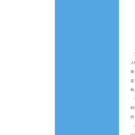
（
（
（
（
（
更
人
第
监
构
项
程
的
相