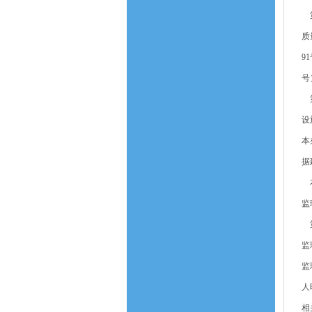
第
质
9
号
第
设
本
据
本
监
第
监
监
人
相