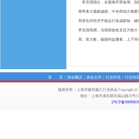
李克强指出，全面推开营改增、加快
将带来大规模减税，中央和地方都要
局变化对经济平稳运行造成影响，确
李克强强调，当前财政收支压力较大
局、算大账，破除利益藩篱，上下同
首 页
|
协会概况
|
协会文件
|
行业评优
|
行业培
版权所有：上海市建筑施工行业协会 Copyright @ 2011-2012,Sha
地址：上海市浦东新区福山路33号17楼 邮编：
沪ICP备0909963