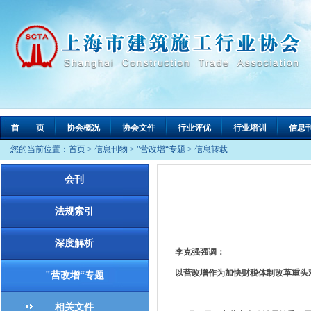
首 页
协会概况
协会文件
行业评优
行业培训
信息
您的当前位置：
首页
>
信息刊物
>
"营改增“专题
>
信息转载
会刊
法规索引
深度解析
李克强强调：
以营改增作为加快财税体制改革重头
"营改增“专题
相关文件