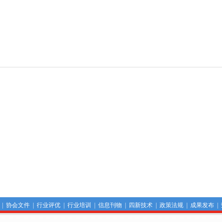
|
协会文件
|
行业评优
|
行业培训
|
信息刊物
|
四新技术
|
政策法规
|
成果发布
|