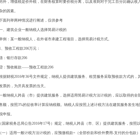
外，增值税是价外税，在财务核算时要价税分离，以及准则对于完工百分比确认收
杂的因素。
面列举两种情况进行阐述，仅供参考
、建筑企业一般纳税人选择简易计税的
例：某一般纳税人，在外省市承建工程项目，选择简易计税方式。
、预收工程款206万元：
：银行存款206
：预收账款——预收工程款206
据财税2016年36号文件规定，纳税人提供建筑服务、租赁服务采取预收款方式的
发票的，为开具发票的当天。
般纳税人跨县（市）提供建筑服务，选择适用简易计税方法计税的，应以取得的全
售额，按照3%的征收率计算应纳税额。纳税人应按照上述计税方法在建筑服务发生地
税申报。
国家税务总局公告2016年17号）规定，纳税人跨县（市、区）提供建筑服务，按照
一）适用一般计税方法计税的，应预缴税款=（全部价款和价外费用-支付的分包款） ÷（