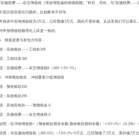
“应缴税费——应交增值税（营改增抵减的销项税额）”科目，否则，与“应缴税费——
中是比较容易出问题的，比如帐表不符等。
报表中应纳增值税为3万元，已经预缴3万元，因此不需补缴。从这里我们可以看出
与申报增值税额理论上应是一致的。
、根据进度与发包方结算：
：应收账款——工程款309
：工程结算300
：应缴税费——未交增值税9（309÷1.03÷3%）
、冲销预收账款，冲销重复计提增值税
：预收账款206
：应收账款206
：其他应收款——预缴税金-6
：应缴税费——未交增值税-6
明：应冲销增值税=（预收账款期末余额-预收账款期初余额）÷1.03×3%=（0-206）÷1.
算：共应缴纳增值税（309-103）÷1.03×3%=6万元，已经预缴了3万元，需补缴