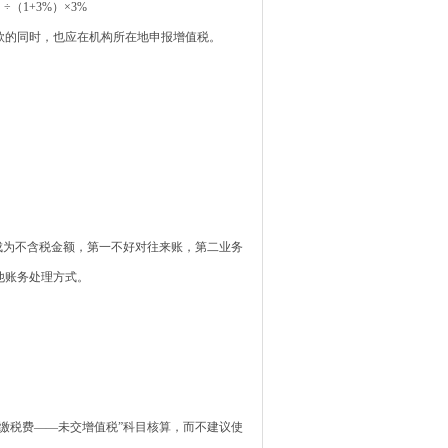
1+3%）×3%
款的同时，也应在机构所在地申报增值税。
成为不含税金额，第一不好对往来账，第二业务
他账务处理方式。
缴税费——未交增值税”科目核算，而不建议使