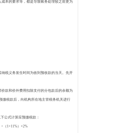
入成本的要求等，都是导致账务处理较之前更为
，其纳税义务发生时间为收到预收款的当天。先开
部价款和价外费用扣除支付的分包款后的余额为
预缴税款后，向机构所在地主管税务机关进行
以下公式计算应预缴税款：
1+11%）×2%