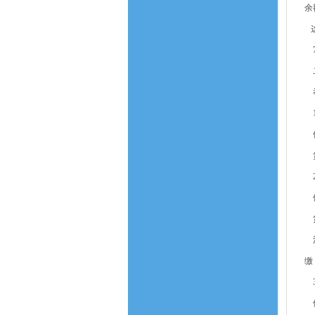
余
这
7
二
举
1
借
贷
2
借
贷
注
缴
3
借