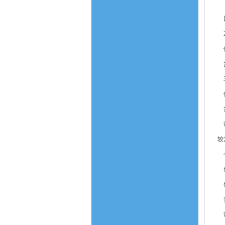
（
因
2
借
贷
3
借
贷
说
较
4
借
借
贷
说