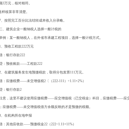
额3万元，核对相符。
样核算非常清楚。
、按照完工百分比法结转成本收入分录略。
、建筑企业一般纳税人选择一般计税的
例：某一般纳税人，在外省市承建工程项目，选择一般计税方式。
、预收工程款222万元
：银行存款222
：预收账款——工程款222
、在建筑服务发生地预缴税款，取得分包发票111万元。
：应缴税费——未交增值税2〔（222-111）÷1.11×2%）
：银行存款2
意，这里不建议使用应缴税费——应交增值税（已交税金）科目，应缴税费——应
；应缴税费——未交增值税借方余额反映的才是预缴的税额。
、在机构所在地申报
：其他应收款——预缴税金22（222÷1.11×11%）