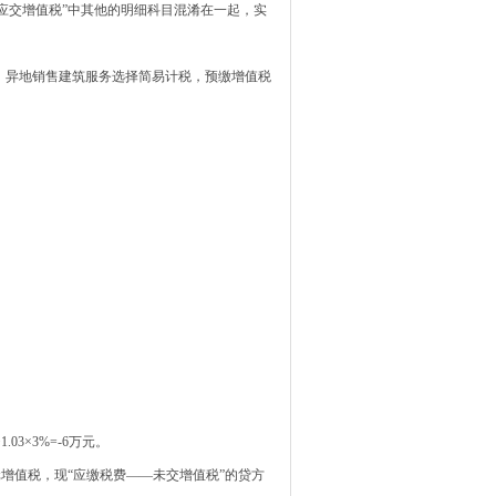
应交增值税”中其他的明细科目混淆在一起，实
，异地销售建筑服务选择简易计税，预缴增值税
03×3%=-6万元。
3万元增值税，现“应缴税费——未交增值税”的贷方