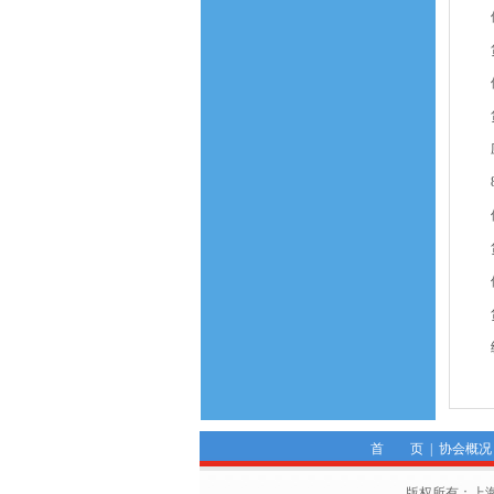
借
贷
借
贷
应
8
借
贷
借
贷
统
首 页
|
协会概况
版权所有：上海市建筑施工行