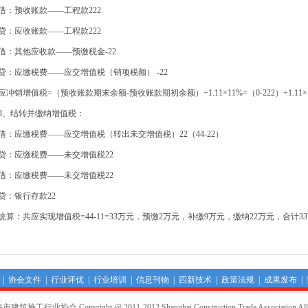
：预收账款——工程款222
：应收账款——工程款222
：其他应收款——预缴税金-22
：应缴税费——应交增值税（销项税额） -22
冲销增值税=（预收账款期末余额-预收账款期初余额）÷1.11×11%=（0-222）÷1.11×1
、结转并缴纳增值税：
：应缴税费——应交增值税（转出未交增值税）22（44-22）
：应缴税费——未交增值税22
：应缴税费——未交增值税22
：银行存款22
算：共应实现增值税=44-11=33万元，预缴2万元，补缴9万元，缴纳22万元，合计3
|
协会文件
|
行业评优
|
行业培训
|
信息刊物
|
四新技术
|
政策法规
|
成果发布
|
业协会 Copyright @ 2011-2012,Shanghai Construction Trade Association All rig