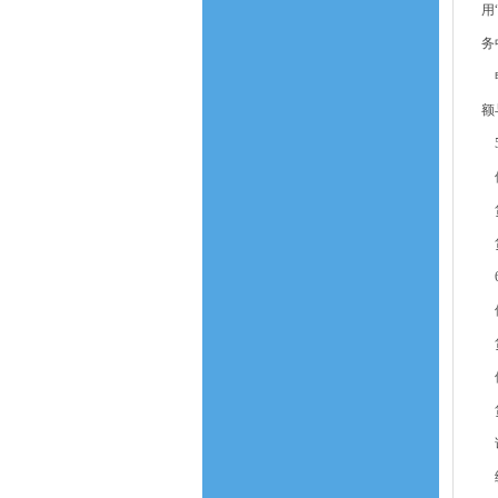
用
务
申
额
5
借
贷
贷
6
借
贷
借
贷
说
统