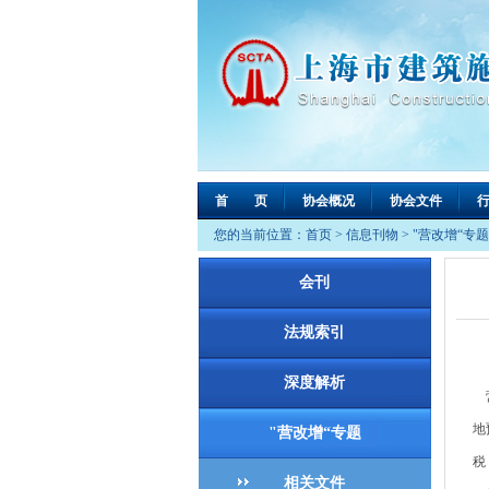
首 页
协会概况
协会文件
您的当前位置：
首页
>
信息刊物
>
"营改增“专题
会刊
法规索引
深度解析
营
地
"营改增“专题
税
相关文件