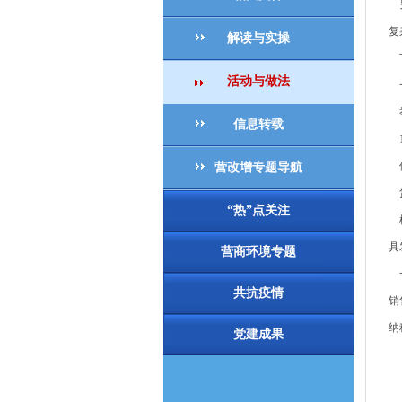
另
复
解读与实操
下
活动与做法
一
举
信息转载
1
借
营改增专题导航
贷
“热”点关注
根
具
营商环境专题
一
共抗疫情
销
纳
党建成果
（
（