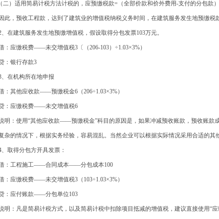
二）适用简易计税方法计税的，应预缴税款=（全部价款和价外费用-支付的分包款） ÷（
此，预收工程款，达到了建筑业的增值税纳税义务时间，在建筑服务发生地预缴税
、在建筑服务发生地预缴增值税，假设取得分包发票103万元。
：应缴税费——未交增值税3〔（206-103）÷1.03×3%）
：银行存款3
、在机构所在地申报
：其他应收款——预缴税金6（206÷1.03×3%）
：应缴税费——未交增值税6
明：使用“其他应收款——预缴税金”科目的原因是，如果冲减预收账款，预收账款
复杂的情况下，根据实务经验，容易混乱。当然企业可以根据实际情况采用合适的其
、取得分包方开具发票：
：工程施工——合同成本——分包成本100
：应缴税费——未交增值税3（103÷1.03×3%）
：应付账款——分包单位103
明：凡是简易计税方式，以及简易计税中扣除项目抵减的增值税，建议直接使用“应