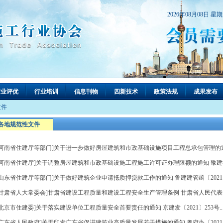
2026年08月08日 星
行业评优
行业培训
信息刊物
四新技术
政策法规
成果发布
文件
各地规范性文件
[河南省住建厅等部门]关于进一步做好房屋建筑和市政基础设施项目工程总承包管理的通知 豫
[河南省住建厅]关于调整房屋建筑和市政基础设施工程施工许可证办理限额的通知 豫建行规〔
[山东省住建厅等部门]关于做好建筑企业申请抵质押贷款工作的通知 鲁建建管函〔2021〕8
[甘肃省人大常委会]甘肃省建设工程质量和建设工程安全生产管理条例 甘肃省人民代表大
[北京市住建委]关于落实建设单位工程质量安全首要责任的通知 京建发〔2021〕253号..
[广东省人民政府]关于印发广东省促进建筑业高质量发展若干措施的通知 粤府办〔2021〕1