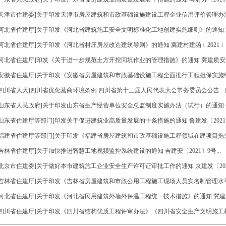
[天津市住建委]关于印发天津市房屋建筑和市政基础设施建设工程企业信用评价管理办法的通
[河北省住建厅]关于印发《河北省建筑施工安全文明标准化工地创建实施细则》的通知 冀建质安
[河北省住建厅]关于印发《河北省村庄房屋改造建筑导则》的通知 冀建村建函﹝2021﹞107
[河北省住建厅]印发《关于进一步规范土方开挖回填作业的管理措施》的通知 冀建质安函﹝20
[安徽省住建厅]关于印发《安徽省房屋建筑和市政基础设施工程全面推行工程担保实施细则
[四川省人大]四川省优化营商环境条例 四川省第十三届人民代表大会常务委员会公告 （第6
[山东省人民政府]关于印发山东省生产经营单位安全总监制度实施办法（试行）的通知 鲁政办
[山东省住建厅等部门]印发关于促进建筑业高质量发展的十条措施的通知 鲁建发〔2021〕2
[福建省住建厅等部门]关于印发《福建省房屋建筑和市政基础设施工程领域在建项目拖欠
[吉林省住建厅]关于加快推进智慧工地视频监控系统建设的通知 吉建安〔2021〕9号...
[北京市住建委]关于做好本市建筑施工企业安全生产许可证审批工作的通知 京建发〔2021〕1
[吉林省住建厅]关于印发《吉林省房屋建筑和市政公用工程施工现场人员实名制管理水平
[河北省住建厅]关于印发《河北省民用建筑外墙外保温工程统一技术措施》的通知 冀建质安〔
[四川省住建厅]关于印发《四川省结构优质工程评审办法》《四川省安全生产文明施工标